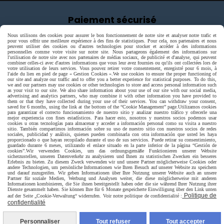
Paiement sécurisé
Nous utilisons des cookies pour assurer le bon fonctionnement de notre site et analyser notre trafic et
pour vous offrir une meilleure expérience à des fins de statistiques. Pour cela, nos partenaires et nous
peuvent utiliser des cookies ou d'autres technologies pour stocker et accéder à des informations
personnelles comme votre visite sur notre site. Nous partageons également des informations sur
l'utilisation de notre site avec nos partenaires de médias sociaux, de publicité et d'analyse, qui peuvent
combiner celles-ci avec d'autres informations que vous leur avez fournies ou qu'ils ont collectées lors de
votre utilisation de leurs services. Vous pouvez retirer votre consentement, enregistré pour 6 mois, à
l'aide du lien en pied de page « Gestion Cookies ».
We use cookies to ensure the proper functioning of
our site and analyze our traffic and to offer you a better experience for statistical purposes. To do this,
we and our partners may use cookies or other technologies to store and access personal information such
as your visit to our site. We also share information about your use of our site with our social media,
advertising and analytics partners, who may combine it with other information you have provided to
them or that they have collected during your use of their services. You can withdraw your consent,
saved for 6 months, using the link at the bottom of the “Cookie Management” page.
Utilizamos cookies
para garantizar el correcto funcionamiento de nuestro sitio y analizar nuestro tráfico y ofrecerle una
mejor experiencia con fines estadísticos. Para hacer esto, nosotros y nuestros socios podemos usar
cookies u otras tecnologías para almacenar y acceder a información personal como su visita a nuestro
sitio. También compartimos información sobre su uso de nuestro sitio con nuestros socios de redes
sociales, publicidad y análisis, quienes pueden combinarla con otra información que usted les haya
proporcionado o que hayan recopilado durante el uso de sus servicios. Puede retirar su consentimiento,
guardado durante 6 meses, utilizando el enlace situado en la parte inferior de la página “Gestión de
cookies”.
Wir verwenden Cookies, um das ordnungsgemäße Funktionieren unserer Website
sicherzustellen, unseren Datenverkehr zu analysieren und Ihnen zu statistischen Zwecken ein besseres
Erlebnis zu bieten. Zu diesem Zweck verwenden wir und unsere Partner möglicherweise Cookies oder
andere Technologien, um persönliche Informationen wie Ihren Besuch auf unserer Website zu speichern
und darauf zuzugreifen. Wir geben Informationen über Ihre Nutzung unserer Website auch an unsere
Partner für soziale Medien, Werbung und Analysen weiter, die diese möglicherweise mit anderen
Livraison rapide
Informationen kombinieren, die Sie ihnen bereitgestellt haben oder die sie während Ihrer Nutzung ihrer
Dienste gesammelt haben. Sie können Ihre für 6 Monate gespeicherte Einwilligung über den Link unten
Politique de
auf der Seite „Cookie-Verwaltung“ widerrufen. Voir notre politique de confidentialité :
confidentialité
Personnaliser
Tout refuser
Tout accepter