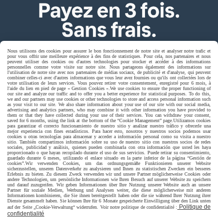
Nous utilisons des cookies pour assurer le bon fonctionnement de notre site et analyser notre trafic et
pour vous offrir une meilleure expérience à des fins de statistiques. Pour cela, nos partenaires et nous
peuvent utiliser des cookies ou d'autres technologies pour stocker et accéder à des informations
personnelles comme votre visite sur notre site. Nous partageons également des informations sur
l'utilisation de notre site avec nos partenaires de médias sociaux, de publicité et d'analyse, qui peuvent
combiner celles-ci avec d'autres informations que vous leur avez fournies ou qu'ils ont collectées lors de
votre utilisation de leurs services. Vous pouvez retirer votre consentement, enregistré pour 6 mois, à
l'aide du lien en pied de page « Gestion Cookies ».
We use cookies to ensure the proper functioning of
our site and analyze our traffic and to offer you a better experience for statistical purposes. To do this,
Livraison rapide
we and our partners may use cookies or other technologies to store and access personal information such
as your visit to our site. We also share information about your use of our site with our social media,
advertising and analytics partners, who may combine it with other information you have provided to
them or that they have collected during your use of their services. You can withdraw your consent,
saved for 6 months, using the link at the bottom of the “Cookie Management” page.
Utilizamos cookies
para garantizar el correcto funcionamiento de nuestro sitio y analizar nuestro tráfico y ofrecerle una
mejor experiencia con fines estadísticos. Para hacer esto, nosotros y nuestros socios podemos usar
cookies u otras tecnologías para almacenar y acceder a información personal como su visita a nuestro
sitio. También compartimos información sobre su uso de nuestro sitio con nuestros socios de redes
sociales, publicidad y análisis, quienes pueden combinarla con otra información que usted les haya
proporcionado o que hayan recopilado durante el uso de sus servicios. Puede retirar su consentimiento,
guardado durante 6 meses, utilizando el enlace situado en la parte inferior de la página “Gestión de
cookies”.
Wir verwenden Cookies, um das ordnungsgemäße Funktionieren unserer Website
sicherzustellen, unseren Datenverkehr zu analysieren und Ihnen zu statistischen Zwecken ein besseres
Erlebnis zu bieten. Zu diesem Zweck verwenden wir und unsere Partner möglicherweise Cookies oder
livraison à domicile France et union europeen
andere Technologien, um persönliche Informationen wie Ihren Besuch auf unserer Website zu speichern
und darauf zuzugreifen. Wir geben Informationen über Ihre Nutzung unserer Website auch an unsere
Partner für soziale Medien, Werbung und Analysen weiter, die diese möglicherweise mit anderen
Informationen kombinieren, die Sie ihnen bereitgestellt haben oder die sie während Ihrer Nutzung ihrer
Dienste gesammelt haben. Sie können Ihre für 6 Monate gespeicherte Einwilligung über den Link unten
Politique de
auf der Seite „Cookie-Verwaltung“ widerrufen. Voir notre politique de confidentialité :
confidentialité