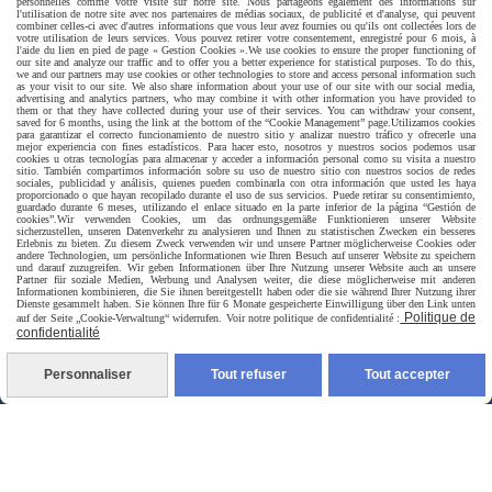
personnelles comme votre visite sur notre site. Nous partageons également des informations sur
l'utilisation de notre site avec nos partenaires de médias sociaux, de publicité et d'analyse, qui peuvent
combiner celles-ci avec d'autres informations que vous leur avez fournies ou qu'ils ont collectées lors de
votre utilisation de leurs services. Vous pouvez retirer votre consentement, enregistré pour 6 mois, à
l'aide du lien en pied de page « Gestion Cookies ».
We use cookies to ensure the proper functioning of
our site and analyze our traffic and to offer you a better experience for statistical purposes. To do this,
we and our partners may use cookies or other technologies to store and access personal information such
as your visit to our site. We also share information about your use of our site with our social media,
advertising and analytics partners, who may combine it with other information you have provided to
them or that they have collected during your use of their services. You can withdraw your consent,
saved for 6 months, using the link at the bottom of the “Cookie Management” page.
Utilizamos cookies
para garantizar el correcto funcionamiento de nuestro sitio y analizar nuestro tráfico y ofrecerle una
mejor experiencia con fines estadísticos. Para hacer esto, nosotros y nuestros socios podemos usar
cookies u otras tecnologías para almacenar y acceder a información personal como su visita a nuestro
sitio. También compartimos información sobre su uso de nuestro sitio con nuestros socios de redes
sociales, publicidad y análisis, quienes pueden combinarla con otra información que usted les haya
proporcionado o que hayan recopilado durante el uso de sus servicios. Puede retirar su consentimiento,
guardado durante 6 meses, utilizando el enlace situado en la parte inferior de la página “Gestión de
cookies”.
Wir verwenden Cookies, um das ordnungsgemäße Funktionieren unserer Website
sicherzustellen, unseren Datenverkehr zu analysieren und Ihnen zu statistischen Zwecken ein besseres
Erlebnis zu bieten. Zu diesem Zweck verwenden wir und unsere Partner möglicherweise Cookies oder
andere Technologien, um persönliche Informationen wie Ihren Besuch auf unserer Website zu speichern
und darauf zuzugreifen. Wir geben Informationen über Ihre Nutzung unserer Website auch an unsere
Partner für soziale Medien, Werbung und Analysen weiter, die diese möglicherweise mit anderen
Informationen kombinieren, die Sie ihnen bereitgestellt haben oder die sie während Ihrer Nutzung ihrer
Dienste gesammelt haben. Sie können Ihre für 6 Monate gespeicherte Einwilligung über den Link unten
Politique de
auf der Seite „Cookie-Verwaltung“ widerrufen. Voir notre politique de confidentialité :
Livraison rapide
confidentialité
Personnaliser
Tout refuser
Tout accepter