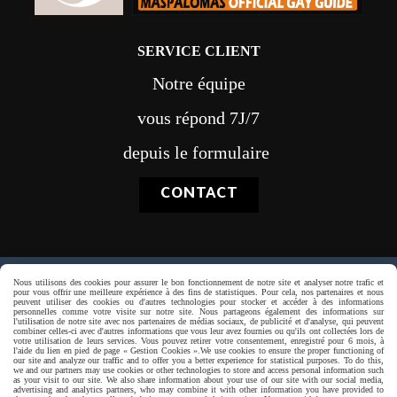
SERVICE CLIENT
Notre équipe
vous répond 7J/7
depuis le formulaire
CONTACT
Nous utilisons des cookies pour assurer le bon fonctionnement de notre site et analyser notre trafic et
Paiement sécurisé
pour vous offrir une meilleure expérience à des fins de statistiques. Pour cela, nos partenaires et nous
peuvent utiliser des cookies ou d'autres technologies pour stocker et accéder à des informations
personnelles comme votre visite sur notre site. Nous partageons également des informations sur
l'utilisation de notre site avec nos partenaires de médias sociaux, de publicité et d'analyse, qui peuvent
combiner celles-ci avec d'autres informations que vous leur avez fournies ou qu'ils ont collectées lors de
votre utilisation de leurs services. Vous pouvez retirer votre consentement, enregistré pour 6 mois, à
l'aide du lien en pied de page « Gestion Cookies ».
We use cookies to ensure the proper functioning of
our site and analyze our traffic and to offer you a better experience for statistical purposes. To do this,
we and our partners may use cookies or other technologies to store and access personal information such
as your visit to our site. We also share information about your use of our site with our social media,
advertising and analytics partners, who may combine it with other information you have provided to