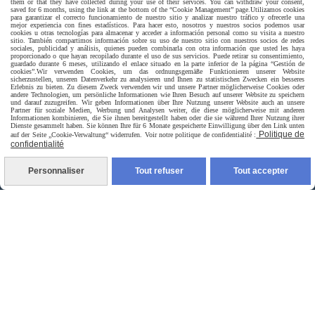
them or that they have collected during your use of their services. You can withdraw your consent,
saved for 6 months, using the link at the bottom of the “Cookie Management” page.
Utilizamos cookies
para garantizar el correcto funcionamiento de nuestro sitio y analizar nuestro tráfico y ofrecerle una
mejor experiencia con fines estadísticos. Para hacer esto, nosotros y nuestros socios podemos usar
cookies u otras tecnologías para almacenar y acceder a información personal como su visita a nuestro
sitio. También compartimos información sobre su uso de nuestro sitio con nuestros socios de redes
sociales, publicidad y análisis, quienes pueden combinarla con otra información que usted les haya
proporcionado o que hayan recopilado durante el uso de sus servicios. Puede retirar su consentimiento,
guardado durante 6 meses, utilizando el enlace situado en la parte inferior de la página “Gestión de
cookies”.
Wir verwenden Cookies, um das ordnungsgemäße Funktionieren unserer Website
sicherzustellen, unseren Datenverkehr zu analysieren und Ihnen zu statistischen Zwecken ein besseres
Erlebnis zu bieten. Zu diesem Zweck verwenden wir und unsere Partner möglicherweise Cookies oder
andere Technologien, um persönliche Informationen wie Ihren Besuch auf unserer Website zu speichern
und darauf zuzugreifen. Wir geben Informationen über Ihre Nutzung unserer Website auch an unsere
Partner für soziale Medien, Werbung und Analysen weiter, die diese möglicherweise mit anderen
Informationen kombinieren, die Sie ihnen bereitgestellt haben oder die sie während Ihrer Nutzung ihrer
Dienste gesammelt haben. Sie können Ihre für 6 Monate gespeicherte Einwilligung über den Link unten
Politique de
auf der Seite „Cookie-Verwaltung“ widerrufen. Voir notre politique de confidentialité :
Livraison rapide
confidentialité
Personnaliser
Tout refuser
Tout accepter
livraison à domicile France et union europeen