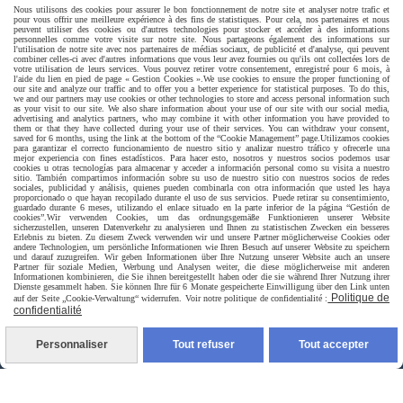
Paiement sécurisé
Nous utilisons des cookies pour assurer le bon fonctionnement de notre site et analyser notre trafic et
pour vous offrir une meilleure expérience à des fins de statistiques. Pour cela, nos partenaires et nous
peuvent utiliser des cookies ou d'autres technologies pour stocker et accéder à des informations
personnelles comme votre visite sur notre site. Nous partageons également des informations sur
l'utilisation de notre site avec nos partenaires de médias sociaux, de publicité et d'analyse, qui peuvent
combiner celles-ci avec d'autres informations que vous leur avez fournies ou qu'ils ont collectées lors de
votre utilisation de leurs services. Vous pouvez retirer votre consentement, enregistré pour 6 mois, à
l'aide du lien en pied de page « Gestion Cookies ».
We use cookies to ensure the proper functioning of
our site and analyze our traffic and to offer you a better experience for statistical purposes. To do this,
we and our partners may use cookies or other technologies to store and access personal information such
as your visit to our site. We also share information about your use of our site with our social media,
advertising and analytics partners, who may combine it with other information you have provided to
them or that they have collected during your use of their services. You can withdraw your consent,
saved for 6 months, using the link at the bottom of the “Cookie Management” page.
Utilizamos cookies
para garantizar el correcto funcionamiento de nuestro sitio y analizar nuestro tráfico y ofrecerle una
mejor experiencia con fines estadísticos. Para hacer esto, nosotros y nuestros socios podemos usar
cookies u otras tecnologías para almacenar y acceder a información personal como su visita a nuestro
sitio. También compartimos información sobre su uso de nuestro sitio con nuestros socios de redes
sociales, publicidad y análisis, quienes pueden combinarla con otra información que usted les haya
proporcionado o que hayan recopilado durante el uso de sus servicios. Puede retirar su consentimiento,
guardado durante 6 meses, utilizando el enlace situado en la parte inferior de la página “Gestión de
cookies”.
Wir verwenden Cookies, um das ordnungsgemäße Funktionieren unserer Website
sicherzustellen, unseren Datenverkehr zu analysieren und Ihnen zu statistischen Zwecken ein besseres
Erlebnis zu bieten. Zu diesem Zweck verwenden wir und unsere Partner möglicherweise Cookies oder
andere Technologien, um persönliche Informationen wie Ihren Besuch auf unserer Website zu speichern
und darauf zuzugreifen. Wir geben Informationen über Ihre Nutzung unserer Website auch an unsere
Partner für soziale Medien, Werbung und Analysen weiter, die diese möglicherweise mit anderen
Informationen kombinieren, die Sie ihnen bereitgestellt haben oder die sie während Ihrer Nutzung ihrer
Dienste gesammelt haben. Sie können Ihre für 6 Monate gespeicherte Einwilligung über den Link unten
Livraison rapide
Politique de
auf der Seite „Cookie-Verwaltung“ widerrufen. Voir notre politique de confidentialité :
confidentialité
Personnaliser
Tout refuser
Tout accepter