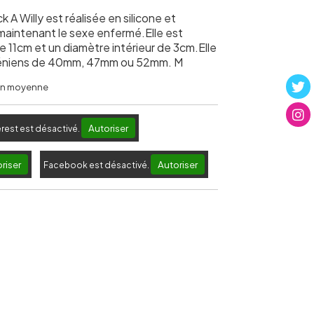
A Willy est réalisée en silicone et
maintenant le sexe enfermé.Elle est
 11cm et un diamètre intérieur de 3cm.Elle
 péniens de 40mm, 47mm ou 52mm. M
 en moyenne
Autoriser
erest est désactivé.
riser
Autoriser
Facebook est désactivé.