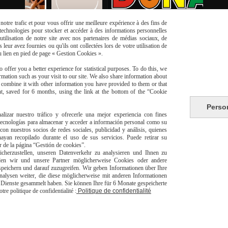
otre trafic et pour vous offrir une meilleure expérience à des fins de
s technologies pour stocker et accéder à des informations personnelles
tilisation de notre site avec nos partenaires de médias sociaux, de
leur avez fournies ou qu'ils ont collectées lors de votre utilisation de
du lien en pied de page « Gestion Cookies ».
 offer you a better experience for statistical purposes. To do this, we
mation such as your visit to our site. We also share information about
y combine it with other information you have provided to them or that
t, saved for 6 months, using the link at the bottom of the “Cookie
risé
Perso
Li
alizar nuestro tráfico y ofrecerle una mejor experiencia con fines
 tecnologías para almacenar y acceder a información personal como su
con nuestros socios de redes sociales, publicidad y análisis, quienes
yan recopilado durante el uso de sus servicios. Puede retirar su
or de la página “Gestión de cookies”.
herzustellen, unseren Datenverkehr zu analysieren und Ihnen zu
den wir und unsere Partner möglicherweise Cookies oder andere
peichern und darauf zuzugreifen. Wir geben Informationen über Ihre
alysen weiter, die diese möglicherweise mit anderen Informationen
livraison à domicile Franc
er Dienste gesammelt haben. Sie können Ihre für 6 Monate gespeicherte
europeen
e politique de confidentialité :
Politique de confidentialité