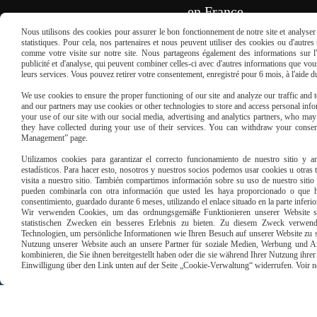
en France
Nous utilisons des cookies pour assurer le bon fonctionnement de notre site et analyser n
statistiques. Pour cela, nos partenaires et nous peuvent utiliser des cookies ou d'autre
REMPLISSEZ LE FORMULAIRE
comme votre visite sur notre site. Nous partageons également des informations sur l'u
publicité et d'analyse, qui peuvent combiner celles-ci avec d'autres informations que vous 
leurs services. Vous pouvez retirer votre consentement, enregistré pour 6 mois, à l'aide 
We use cookies to ensure the proper functioning of our site and analyze our traffic and to
and our partners may use cookies or other technologies to store and access personal infor
your use of our site with our social media, advertising and analytics partners, who ma
they have collected during your use of their services. You can withdraw your consen
Management” page.
Paiement sécu
Utilizamos cookies para garantizar el correcto funcionamiento de nuestro sitio y an
estadísticos. Para hacer esto, nosotros y nuestros socios podemos usar cookies u otras
visita a nuestro sitio. También compartimos información sobre su uso de nuestro sitio 
pueden combinarla con otra información que usted les haya proporcionado o que ha
consentimiento, guardado durante 6 meses, utilizando el enlace situado en la parte inferi
Wir verwenden Cookies, um das ordnungsgemäße Funktionieren unserer Website sic
statistischen Zwecken ein besseres Erlebnis zu bieten. Zu diesem Zweck verwen
Technologien, um persönliche Informationen wie Ihren Besuch auf unserer Website zu s
Nutzung unserer Website auch an unsere Partner für soziale Medien, Werbung und An
kombinieren, die Sie ihnen bereitgestellt haben oder die sie während Ihrer Nutzung ihr
Einwilligung über den Link unten auf der Seite „Cookie-Verwaltung“ widerrufen. Voir notr