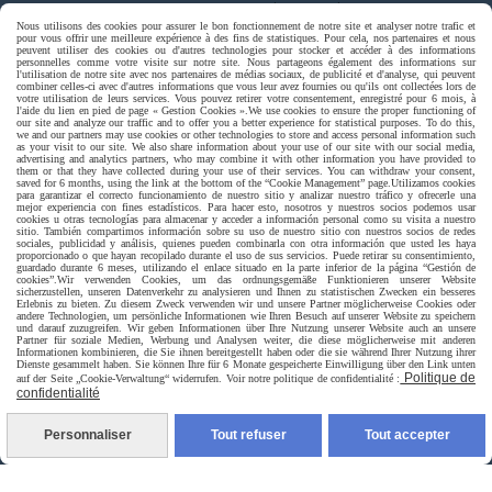
Paiement sécurisé
Nous utilisons des cookies pour assurer le bon fonctionnement de notre site et analyser notre trafic et
pour vous offrir une meilleure expérience à des fins de statistiques. Pour cela, nos partenaires et nous
peuvent utiliser des cookies ou d'autres technologies pour stocker et accéder à des informations
personnelles comme votre visite sur notre site. Nous partageons également des informations sur
l'utilisation de notre site avec nos partenaires de médias sociaux, de publicité et d'analyse, qui peuvent
combiner celles-ci avec d'autres informations que vous leur avez fournies ou qu'ils ont collectées lors de
votre utilisation de leurs services. Vous pouvez retirer votre consentement, enregistré pour 6 mois, à
l'aide du lien en pied de page « Gestion Cookies ».
We use cookies to ensure the proper functioning of
our site and analyze our traffic and to offer you a better experience for statistical purposes. To do this,
we and our partners may use cookies or other technologies to store and access personal information such
as your visit to our site. We also share information about your use of our site with our social media,
advertising and analytics partners, who may combine it with other information you have provided to
them or that they have collected during your use of their services. You can withdraw your consent,
saved for 6 months, using the link at the bottom of the “Cookie Management” page.
Utilizamos cookies
para garantizar el correcto funcionamiento de nuestro sitio y analizar nuestro tráfico y ofrecerle una
mejor experiencia con fines estadísticos. Para hacer esto, nosotros y nuestros socios podemos usar
cookies u otras tecnologías para almacenar y acceder a información personal como su visita a nuestro
sitio. También compartimos información sobre su uso de nuestro sitio con nuestros socios de redes
sociales, publicidad y análisis, quienes pueden combinarla con otra información que usted les haya
proporcionado o que hayan recopilado durante el uso de sus servicios. Puede retirar su consentimiento,
guardado durante 6 meses, utilizando el enlace situado en la parte inferior de la página “Gestión de
cookies”.
Wir verwenden Cookies, um das ordnungsgemäße Funktionieren unserer Website
sicherzustellen, unseren Datenverkehr zu analysieren und Ihnen zu statistischen Zwecken ein besseres
Erlebnis zu bieten. Zu diesem Zweck verwenden wir und unsere Partner möglicherweise Cookies oder
andere Technologien, um persönliche Informationen wie Ihren Besuch auf unserer Website zu speichern
und darauf zuzugreifen. Wir geben Informationen über Ihre Nutzung unserer Website auch an unsere
Partner für soziale Medien, Werbung und Analysen weiter, die diese möglicherweise mit anderen
Informationen kombinieren, die Sie ihnen bereitgestellt haben oder die sie während Ihrer Nutzung ihrer
Dienste gesammelt haben. Sie können Ihre für 6 Monate gespeicherte Einwilligung über den Link unten
Livraison rapide
Politique de
auf der Seite „Cookie-Verwaltung“ widerrufen. Voir notre politique de confidentialité :
confidentialité
Personnaliser
Tout refuser
Tout accepter