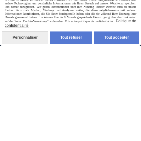
andere Technologien, um persönliche Informationen wie Ihren Besuch auf unserer Website zu speichern
und darauf zuzugreifen. Wir geben Informationen über Ihre Nutzung unserer Website auch an unsere
Partner für soziale Medien, Werbung und Analysen weiter, die diese möglicherweise mit anderen
Informationen kombinieren, die Sie ihnen bereitgestellt haben oder die sie während Ihrer Nutzung ihrer
Dienste gesammelt haben. Sie können Ihre für 6 Monate gespeicherte Einwilligung über den Link unten
Politique de
auf der Seite „Cookie-Verwaltung“ widerrufen. Voir notre politique de confidentialité :
confidentialité
Personnaliser
Tout refuser
Tout accepter
livraison à domicile France et union europeen
livraison en point relais France
Autoriser
Facebook est désactivé.
jpsexshop