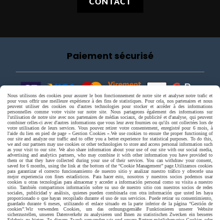
CONTACT
Paiement sécurisé
Nous utilisons des cookies pour assurer le bon fonctionnement de notre site et analyser notre trafic et
pour vous offrir une meilleure expérience à des fins de statistiques. Pour cela, nos partenaires et nous
peuvent utiliser des cookies ou d'autres technologies pour stocker et accéder à des informations
personnelles comme votre visite sur notre site. Nous partageons également des informations sur
l'utilisation de notre site avec nos partenaires de médias sociaux, de publicité et d'analyse, qui peuvent
combiner celles-ci avec d'autres informations que vous leur avez fournies ou qu'ils ont collectées lors de
votre utilisation de leurs services. Vous pouvez retirer votre consentement, enregistré pour 6 mois, à
l'aide du lien en pied de page « Gestion Cookies ».
We use cookies to ensure the proper functioning of
our site and analyze our traffic and to offer you a better experience for statistical purposes. To do this,
we and our partners may use cookies or other technologies to store and access personal information such
as your visit to our site. We also share information about your use of our site with our social media,
advertising and analytics partners, who may combine it with other information you have provided to
them or that they have collected during your use of their services. You can withdraw your consent,
saved for 6 months, using the link at the bottom of the “Cookie Management” page.
Utilizamos cookies
para garantizar el correcto funcionamiento de nuestro sitio y analizar nuestro tráfico y ofrecerle una
mejor experiencia con fines estadísticos. Para hacer esto, nosotros y nuestros socios podemos usar
cookies u otras tecnologías para almacenar y acceder a información personal como su visita a nuestro
sitio. También compartimos información sobre su uso de nuestro sitio con nuestros socios de redes
sociales, publicidad y análisis, quienes pueden combinarla con otra información que usted les haya
proporcionado o que hayan recopilado durante el uso de sus servicios. Puede retirar su consentimiento,
guardado durante 6 meses, utilizando el enlace situado en la parte inferior de la página “Gestión de
cookies”.
Wir verwenden Cookies, um das ordnungsgemäße Funktionieren unserer Website
Livraison rapide
sicherzustellen, unseren Datenverkehr zu analysieren und Ihnen zu statistischen Zwecken ein besseres
Erlebnis zu bieten. Zu diesem Zweck verwenden wir und unsere Partner möglicherweise Cookies oder