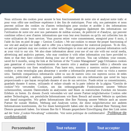
Nous utilisons des cookies pour assurer le bon fonctionnement de notre site et analyser notre trafic et
pour vous offrir une meilleure expérience à des fins de statistiques. Pour cela, nos partenaires et nous
peuvent utiliser des cookies ou d'autres technologies pour stocker et accéder à des informations
personnelles comme votre visite sur notre site. Nous partageons également des informations sur
livraison en point relais France
l'utilisation de notre site avec nos partenaires de médias sociaux, de publicité et d'analyse, qui peuvent
combiner celles-ci avec d'autres informations que vous leur avez fournies ou qu'ils ont collectées lors de
votre utilisation de leurs services. Vous pouvez retirer votre consentement, enregistré pour 6 mois, à
l'aide du lien en pied de page « Gestion Cookies ».
We use cookies to ensure the proper functioning of
our site and analyze our traffic and to offer you a better experience for statistical purposes. To do this,
we and our partners may use cookies or other technologies to store and access personal information such
as your visit to our site. We also share information about your use of our site with our social media,
advertising and analytics partners, who may combine it with other information you have provided to
them or that they have collected during your use of their services. You can withdraw your consent,
saved for 6 months, using the link at the bottom of the “Cookie Management” page.
Utilizamos cookies
para garantizar el correcto funcionamiento de nuestro sitio y analizar nuestro tráfico y ofrecerle una
mejor experiencia con fines estadísticos. Para hacer esto, nosotros y nuestros socios podemos usar
Autoriser
Facebook est désactivé.
cookies u otras tecnologías para almacenar y acceder a información personal como su visita a nuestro
sitio. También compartimos información sobre su uso de nuestro sitio con nuestros socios de redes
sociales, publicidad y análisis, quienes pueden combinarla con otra información que usted les haya
jpsexshop
proporcionado o que hayan recopilado durante el uso de sus servicios. Puede retirar su consentimiento,
guardado durante 6 meses, utilizando el enlace situado en la parte inferior de la página “Gestión de
cookies”.
Wir verwenden Cookies, um das ordnungsgemäße Funktionieren unserer Website
sicherzustellen, unseren Datenverkehr zu analysieren und Ihnen zu statistischen Zwecken ein besseres
Erlebnis zu bieten. Zu diesem Zweck verwenden wir und unsere Partner möglicherweise Cookies oder
Mentions Légales
Conditions générales de vente
andere Technologien, um persönliche Informationen wie Ihren Besuch auf unserer Website zu speichern
und darauf zuzugreifen. Wir geben Informationen über Ihre Nutzung unserer Website auch an unsere
Se rétracter
Politique de confidentialité
Gestion cookies
Partner für soziale Medien, Werbung und Analysen weiter, die diese möglicherweise mit anderen
Informationen kombinieren, die Sie ihnen bereitgestellt haben oder die sie während Ihrer Nutzung ihrer
Mon Compte
Dienste gesammelt haben. Sie können Ihre für 6 Monate gespeicherte Einwilligung über den Link unten
Politique de
auf der Seite „Cookie-Verwaltung“ widerrufen. Voir notre politique de confidentialité :
confidentialité
Personnaliser
Tout refuser
Tout accepter