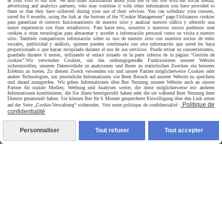
as your visit to our site. We also share information about your use of our site with our social media,
advertising and analytics partners, who may combine it with other information you have provided to
them or that they have collected during your use of their services. You can withdraw your consent,
saved for 6 months, using the link at the bottom of the “Cookie Management” page.
Utilizamos cookies
para garantizar el correcto funcionamiento de nuestro sitio y analizar nuestro tráfico y ofrecerle una
mejor experiencia con fines estadísticos. Para hacer esto, nosotros y nuestros socios podemos usar
cookies u otras tecnologías para almacenar y acceder a información personal como su visita a nuestro
sitio. También compartimos información sobre su uso de nuestro sitio con nuestros socios de redes
sociales, publicidad y análisis, quienes pueden combinarla con otra información que usted les haya
proporcionado o que hayan recopilado durante el uso de sus servicios. Puede retirar su consentimiento,
guardado durante 6 meses, utilizando el enlace situado en la parte inferior de la página “Gestión de
cookies”.
Wir verwenden Cookies, um das ordnungsgemäße Funktionieren unserer Website
sicherzustellen, unseren Datenverkehr zu analysieren und Ihnen zu statistischen Zwecken ein besseres
Erlebnis zu bieten. Zu diesem Zweck verwenden wir und unsere Partner möglicherweise Cookies oder
andere Technologien, um persönliche Informationen wie Ihren Besuch auf unserer Website zu speichern
und darauf zuzugreifen. Wir geben Informationen über Ihre Nutzung unserer Website auch an unsere
Partner für soziale Medien, Werbung und Analysen weiter, die diese möglicherweise mit anderen
Informationen kombinieren, die Sie ihnen bereitgestellt haben oder die sie während Ihrer Nutzung ihrer
Dienste gesammelt haben. Sie können Ihre für 6 Monate gespeicherte Einwilligung über den Link unten
Politique de
auf der Seite „Cookie-Verwaltung“ widerrufen. Voir notre politique de confidentialité :
confidentialité
Livraison rapide
Personnaliser
Tout refuser
Tout accepter
livraison à domicile France et union europeen