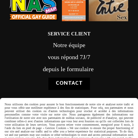
SERVICE CLIENT
Notre équipe
vous répond 7J/7
depuis le formulaire
CONTACT
Nous utilisons des cookies pour assurer le bon fonctionnement de notre site et analyser notre trafic et
pour vous offrir une meilleure expérience à des fins de statistiques. Pour cela, nos partenaires et nous
peuvent utiliser des cookies ou d'autres technologies pour stocker et accéder à des informations
personnelles comme votre visite sur notre site. Nous partageons également des informations sur
Paiement sécurisé
l'utilisation de notre site avec nos partenaires de médias sociaux, de publicité et d'analyse, qui peuvent
combiner celles-ci avec d'autres informations que vous leur avez fournies ou qu'ils ont collectées lors de
votre utilisation de leurs services. Vous pouvez retirer votre consentement, enregistré pour 6 mois, à
l'aide du lien en pied de page « Gestion Cookies ».
We use cookies to ensure the proper functioning of
our site and analyze our traffic and to offer you a better experience for statistical purposes. To do this,
we and our partners may use cookies or other technologies to store and access personal information such