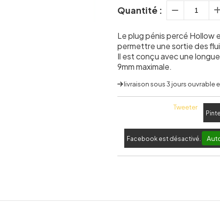
Quantité :
Le plug pénis percé Hollow es
permettre une sortie des flui
Il est conçu avec une longue
9mm maximale.
livraison sous 3 jours ouvrable
Tweeter
Pint
Auto
Facebook est désactivé.