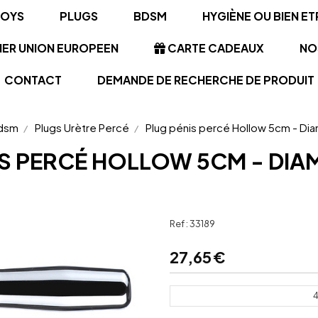
TOYS
PLUGS
BDSM
HYGIÈNE OU BIEN ET
NER UNION EUROPEEN
CARTE CADEAUX
NO
CONTACT
DEMANDE DE RECHERCHE DE PRODUIT
dsm
Plugs Urètre Percé
Plug pénis percé Hollow 5cm - D
IS PERCÉ HOLLOW 5CM - DIA
Ref :
33189
27,65
€