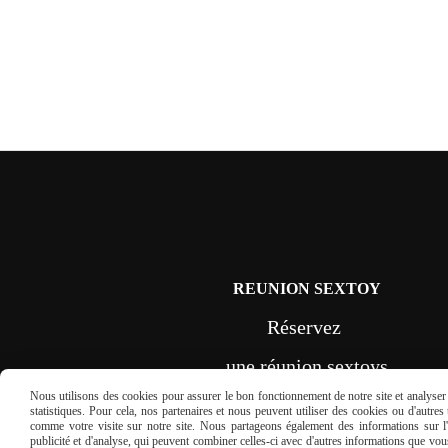
REUNION SEXTOY
Réservez
une réunion sextoys
Nous utilisons des cookies pour assurer le bon fonctionnement de notre site et analyser n
en France
statistiques. Pour cela, nos partenaires et nous peuvent utiliser des cookies ou d'autre
comme votre visite sur notre site. Nous partageons également des informations sur l'u
publicité et d'analyse, qui peuvent combiner celles-ci avec d'autres informations que vous 