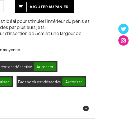
AJOUTER AU PANIER
t idéal pour stimuler l'intérieur du pénis et
des par plusieurs jets.
ur d'insertion de 5cm et une largeur de
 en moyenne
Autoriser
erest est désactivé.
riser
Autoriser
Facebook est désactivé.