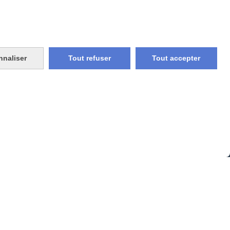
CONTACT
nnaliser
Tout refuser
Tout accepter
vraison rapide
e et union
livraison en point relais
France