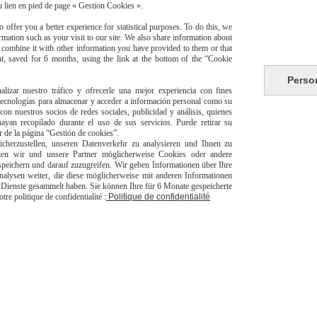
du lien en pied de page « Gestion Cookies ».
 offer you a better experience for statistical purposes. To do this, we
mation such as your visit to our site. We also share information about
y combine it with other information you have provided to them or that
t, saved for 6 months, using the link at the bottom of the “Cookie
Perso
alizar nuestro tráfico y ofrecerle una mejor experiencia con fines
 tecnologías para almacenar y acceder a información personal como su
risé
Li
con nuestros socios de redes sociales, publicidad y análisis, quienes
yan recopilado durante el uso de sus servicios. Puede retirar su
or de la página “Gestión de cookies”.
herzustellen, unseren Datenverkehr zu analysieren und Ihnen zu
den wir und unsere Partner möglicherweise Cookies oder andere
peichern und darauf zuzugreifen. Wir geben Informationen über Ihre
alysen weiter, die diese möglicherweise mit anderen Informationen
er Dienste gesammelt haben. Sie können Ihre für 6 Monate gespeicherte
e politique de confidentialité :
Politique de confidentialité
livraison à domicile Franc
europeen
jpsexshop
Autoriser
Facebook est désactivé.