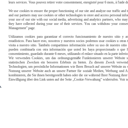
REMPLISSEZ LE FORMULAIRE
leurs services. Vous pouvez retirer votre consentement, enregistré pour 6 mois, à l'aide 
We use cookies to ensure the proper functioning of our site and analyze our traffic and to
and our partners may use cookies or other technologies to store and access personal infor
your use of our site with our social media, advertising and analytics partners, who ma
they have collected during your use of their services. You can withdraw your consen
Management” page.
Utilizamos cookies para garantizar el correcto funcionamiento de nuestro sitio y an
estadísticos. Para hacer esto, nosotros y nuestros socios podemos usar cookies u otras
Paiement sécu
visita a nuestro sitio. También compartimos información sobre su uso de nuestro sitio 
pueden combinarla con otra información que usted les haya proporcionado o que ha
consentimiento, guardado durante 6 meses, utilizando el enlace situado en la parte inferi
Wir verwenden Cookies, um das ordnungsgemäße Funktionieren unserer Website sic
statistischen Zwecken ein besseres Erlebnis zu bieten. Zu diesem Zweck verwen
Technologien, um persönliche Informationen wie Ihren Besuch auf unserer Website zu s
Nutzung unserer Website auch an unsere Partner für soziale Medien, Werbung und An
kombinieren, die Sie ihnen bereitgestellt haben oder die sie während Ihrer Nutzung ihr
Einwilligung über den Link unten auf der Seite „Cookie-Verwaltung“ widerrufen. Voir notr