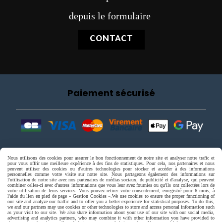
depuis le formulaire
CONTACT
Paiement sécurisé
Nous utilisons des cookies pour assurer le bon fonctionnement de notre site et analyser notre trafic et
pour vous offrir une meilleure expérience à des fins de statistiques. Pour cela, nos partenaires et nous
peuvent utiliser des cookies ou d'autres technologies pour stocker et accéder à des informations
personnelles comme votre visite sur notre site. Nous partageons également des informations sur
l'utilisation de notre site avec nos partenaires de médias sociaux, de publicité et d'analyse, qui peuvent
combiner celles-ci avec d'autres informations que vous leur avez fournies ou qu'ils ont collectées lors de
votre utilisation de leurs services. Vous pouvez retirer votre consentement, enregistré pour 6 mois, à
l'aide du lien en pied de page « Gestion Cookies ».
We use cookies to ensure the proper functioning of
our site and analyze our traffic and to offer you a better experience for statistical purposes. To do this,
we and our partners may use cookies or other technologies to store and access personal information such
as your visit to our site. We also share information about your use of our site with our social media,
advertising and analytics partners, who may combine it with other information you have provided to