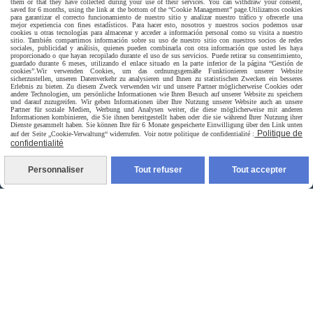
them or that they have collected during your use of their services. You can withdraw your consent,
saved for 6 months, using the link at the bottom of the “Cookie Management” page.
Utilizamos cookies
para garantizar el correcto funcionamiento de nuestro sitio y analizar nuestro tráfico y ofrecerle una
mejor experiencia con fines estadísticos. Para hacer esto, nosotros y nuestros socios podemos usar
cookies u otras tecnologías para almacenar y acceder a información personal como su visita a nuestro
sitio. También compartimos información sobre su uso de nuestro sitio con nuestros socios de redes
Livraison rapide
sociales, publicidad y análisis, quienes pueden combinarla con otra información que usted les haya
proporcionado o que hayan recopilado durante el uso de sus servicios. Puede retirar su consentimiento,
guardado durante 6 meses, utilizando el enlace situado en la parte inferior de la página “Gestión de
cookies”.
Wir verwenden Cookies, um das ordnungsgemäße Funktionieren unserer Website
sicherzustellen, unseren Datenverkehr zu analysieren und Ihnen zu statistischen Zwecken ein besseres
Erlebnis zu bieten. Zu diesem Zweck verwenden wir und unsere Partner möglicherweise Cookies oder
andere Technologien, um persönliche Informationen wie Ihren Besuch auf unserer Website zu speichern
und darauf zuzugreifen. Wir geben Informationen über Ihre Nutzung unserer Website auch an unsere
Partner für soziale Medien, Werbung und Analysen weiter, die diese möglicherweise mit anderen
Informationen kombinieren, die Sie ihnen bereitgestellt haben oder die sie während Ihrer Nutzung ihrer
Dienste gesammelt haben. Sie können Ihre für 6 Monate gespeicherte Einwilligung über den Link unten
Politique de
auf der Seite „Cookie-Verwaltung“ widerrufen. Voir notre politique de confidentialité :
confidentialité
livraison à domicile France et union europeen
Personnaliser
Tout refuser
Tout accepter
livraison en point relais France