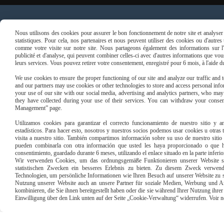
Paiement sécu
Nous utilisons des cookies pour assurer le bon fonctionnement de notre site et analyser n
statistiques. Pour cela, nos partenaires et nous peuvent utiliser des cookies ou d'autre
comme votre visite sur notre site. Nous partageons également des informations sur l'u
publicité et d'analyse, qui peuvent combiner celles-ci avec d'autres informations que vous 
leurs services. Vous pouvez retirer votre consentement, enregistré pour 6 mois, à l'aide 
We use cookies to ensure the proper functioning of our site and analyze our traffic and to
and our partners may use cookies or other technologies to store and access personal infor
your use of our site with our social media, advertising and analytics partners, who ma
they have collected during your use of their services. You can withdraw your consen
Management” page.
Utilizamos cookies para garantizar el correcto funcionamiento de nuestro sitio y an
estadísticos. Para hacer esto, nosotros y nuestros socios podemos usar cookies u otras
visita a nuestro sitio. También compartimos información sobre su uso de nuestro sitio 
pueden combinarla con otra información que usted les haya proporcionado o que ha
consentimiento, guardado durante 6 meses, utilizando el enlace situado en la parte inferi
Wir verwenden Cookies, um das ordnungsgemäße Funktionieren unserer Website sic
statistischen Zwecken ein besseres Erlebnis zu bieten. Zu diesem Zweck verwen
Technologien, um persönliche Informationen wie Ihren Besuch auf unserer Website zu s
Mentions Légales
Conditions g
Nutzung unserer Website auch an unsere Partner für soziale Medien, Werbung und An
kombinieren, die Sie ihnen bereitgestellt haben oder die sie während Ihrer Nutzung ihr
Einwilligung über den Link unten auf der Seite „Cookie-Verwaltung“ widerrufen. Voir notr