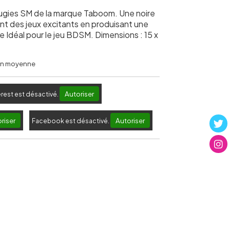
ugies SM de la marque Taboom. Une noire
nt des jeux excitants en produisant une
e Idéal pour le jeu BDSM. Dimensions : 15 x
 en moyenne
Autoriser
erest est désactivé.
riser
Autoriser
Facebook est désactivé.