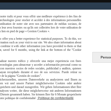
risé
Li
otre trafic et pour vous offrir une meilleure expérience à des fins de
s technologies pour stocker et accéder à des informations personnelles
tilisation de notre site avec nos partenaires de médias sociaux, de
leur avez fournies ou qu'ils ont collectées lors de votre utilisation de
du lien en pied de page « Gestion Cookies ».
 offer you a better experience for statistical purposes. To do this, we
mation such as your visit to our site. We also share information about
livraison à domicile Franc
y combine it with other information you have provided to them or that
europeen
t, saved for 6 months, using the link at the bottom of the “Cookie
Perso
alizar nuestro tráfico y ofrecerle una mejor experiencia con fines
 tecnologías para almacenar y acceder a información personal como su
con nuestros socios de redes sociales, publicidad y análisis, quienes
yan recopilado durante el uso de sus servicios. Puede retirar su
or de la página “Gestión de cookies”.
jpsexshop
herzustellen, unseren Datenverkehr zu analysieren und Ihnen zu
Autoriser
Facebook est désactivé.
den wir und unsere Partner möglicherweise Cookies oder andere
peichern und darauf zuzugreifen. Wir geben Informationen über Ihre
énérales de vente
Se rétracter
Politique de confidentialité
alysen weiter, die diese möglicherweise mit anderen Informationen
er Dienste gesammelt haben. Sie können Ihre für 6 Monate gespeicherte
e politique de confidentialité :
Politique de confidentialité