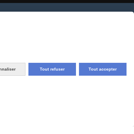
vraison rapide
e et union
livraison en point relais
France
nnaliser
Tout refuser
Tout accepter
Gestion cookies
Mon Compte