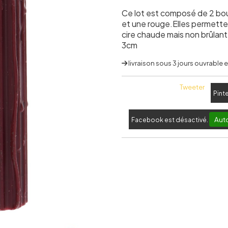
Ce lot est composé de 2 bo
et une rouge.Elles permette
cire chaude mais non brûlant
3cm
livraison sous 3 jours ouvrable
Tweeter
Pint
Auto
Facebook est désactivé.