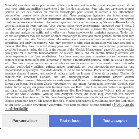
Paiement sécurisé
Nous utilisons des cookies pour assurer le bon fonctionnement de notre site et analyser notre trafic et
pour vous offrir une meilleure expérience à des fins de statistiques. Pour cela, nos partenaires et nous
peuvent utiliser des cookies ou d'autres technologies pour stocker et accéder à des informations
personnelles comme votre visite sur notre site. Nous partageons également des informations sur
l'utilisation de notre site avec nos partenaires de médias sociaux, de publicité et d'analyse, qui peuvent
combiner celles-ci avec d'autres informations que vous leur avez fournies ou qu'ils ont collectées lors de
votre utilisation de leurs services. Vous pouvez retirer votre consentement, enregistré pour 6 mois, à
l'aide du lien en pied de page « Gestion Cookies ».
We use cookies to ensure the proper functioning of
our site and analyze our traffic and to offer you a better experience for statistical purposes. To do this,
we and our partners may use cookies or other technologies to store and access personal information such
as your visit to our site. We also share information about your use of our site with our social media,
advertising and analytics partners, who may combine it with other information you have provided to
them or that they have collected during your use of their services. You can withdraw your consent,
saved for 6 months, using the link at the bottom of the “Cookie Management” page.
Utilizamos cookies
para garantizar el correcto funcionamiento de nuestro sitio y analizar nuestro tráfico y ofrecerle una
mejor experiencia con fines estadísticos. Para hacer esto, nosotros y nuestros socios podemos usar
cookies u otras tecnologías para almacenar y acceder a información personal como su visita a nuestro
sitio. También compartimos información sobre su uso de nuestro sitio con nuestros socios de redes
sociales, publicidad y análisis, quienes pueden combinarla con otra información que usted les haya
proporcionado o que hayan recopilado durante el uso de sus servicios. Puede retirar su consentimiento,
guardado durante 6 meses, utilizando el enlace situado en la parte inferior de la página “Gestión de
cookies”.
Wir verwenden Cookies, um das ordnungsgemäße Funktionieren unserer Website
sicherzustellen, unseren Datenverkehr zu analysieren und Ihnen zu statistischen Zwecken ein besseres
Erlebnis zu bieten. Zu diesem Zweck verwenden wir und unsere Partner möglicherweise Cookies oder
andere Technologien, um persönliche Informationen wie Ihren Besuch auf unserer Website zu speichern
und darauf zuzugreifen. Wir geben Informationen über Ihre Nutzung unserer Website auch an unsere
Partner für soziale Medien, Werbung und Analysen weiter, die diese möglicherweise mit anderen
Informationen kombinieren, die Sie ihnen bereitgestellt haben oder die sie während Ihrer Nutzung ihrer
Dienste gesammelt haben. Sie können Ihre für 6 Monate gespeicherte Einwilligung über den Link unten
Livraison rapide
Politique de
auf der Seite „Cookie-Verwaltung“ widerrufen. Voir notre politique de confidentialité :
confidentialité
Personnaliser
Tout refuser
Tout accepter