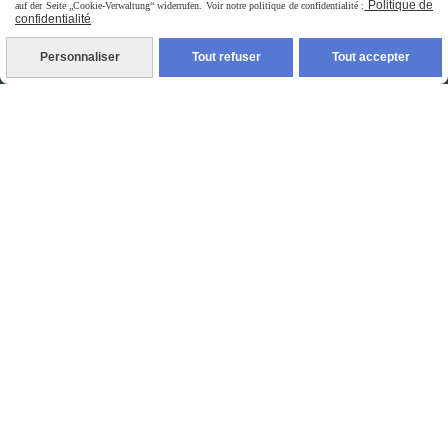
Politique de
auf der Seite „Cookie-Verwaltung“ widerrufen. Voir notre politique de confidentialité :
confidentialité
Personnaliser
Tout refuser
Tout accepter
livraison à domicile France et union europeen
livraison en point relais France
Autoriser
Facebook est désactivé.
jpsexshop