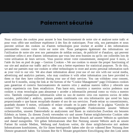
Paiement sécurisé
Nous utilisons des cookies pour assurer le bon fonctionnement de notre site et analyser notre trafic et
pour vous offrir une meilleure expérience à des fins de statistiques. Pour cela, nos partenaires et nous
peuvent utiliser des cookies ou d'autres technologies pour stocker et accéder à des informations
personnelles comme votre visite sur notre site. Nous partageons également des informations sur
l'utilisation de notre site avec nos partenaires de médias sociaux, de publicité et d'analyse, qui peuvent
combiner celles-ci avec d'autres informations que vous leur avez fournies ou qu'ils ont collectées lors de
votre utilisation de leurs services. Vous pouvez retirer votre consentement, enregistré pour 6 mois, à
l'aide du lien en pied de page « Gestion Cookies ».
We use cookies to ensure the proper functioning of
our site and analyze our traffic and to offer you a better experience for statistical purposes. To do this,
we and our partners may use cookies or other technologies to store and access personal information such
as your visit to our site. We also share information about your use of our site with our social media,
advertising and analytics partners, who may combine it with other information you have provided to
them or that they have collected during your use of their services. You can withdraw your consent,
saved for 6 months, using the link at the bottom of the “Cookie Management” page.
Utilizamos cookies
para garantizar el correcto funcionamiento de nuestro sitio y analizar nuestro tráfico y ofrecerle una
mejor experiencia con fines estadísticos. Para hacer esto, nosotros y nuestros socios podemos usar
cookies u otras tecnologías para almacenar y acceder a información personal como su visita a nuestro
sitio. También compartimos información sobre su uso de nuestro sitio con nuestros socios de redes
sociales, publicidad y análisis, quienes pueden combinarla con otra información que usted les haya
proporcionado o que hayan recopilado durante el uso de sus servicios. Puede retirar su consentimiento,
guardado durante 6 meses, utilizando el enlace situado en la parte inferior de la página “Gestión de
cookies”.
Wir verwenden Cookies, um das ordnungsgemäße Funktionieren unserer Website
sicherzustellen, unseren Datenverkehr zu analysieren und Ihnen zu statistischen Zwecken ein besseres
Erlebnis zu bieten. Zu diesem Zweck verwenden wir und unsere Partner möglicherweise Cookies oder
andere Technologien, um persönliche Informationen wie Ihren Besuch auf unserer Website zu speichern
Livraison rapide
und darauf zuzugreifen. Wir geben Informationen über Ihre Nutzung unserer Website auch an unsere
Partner für soziale Medien, Werbung und Analysen weiter, die diese möglicherweise mit anderen
Informationen kombinieren, die Sie ihnen bereitgestellt haben oder die sie während Ihrer Nutzung ihrer
Dienste gesammelt haben. Sie können Ihre für 6 Monate gespeicherte Einwilligung über den Link unten