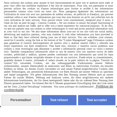
Paiement sécurisé
Nous utilisons des cookies pour assurer le bon fonctionnement de notre site et analyser notre trafic et
pour vous offrir une meilleure expérience à des fins de statistiques. Pour cela, nos partenaires et nous
peuvent utiliser des cookies ou d'autres technologies pour stocker et accéder à des informations
personnelles comme votre visite sur notre site. Nous partageons également des informations sur
l'utilisation de notre site avec nos partenaires de médias sociaux, de publicité et d'analyse, qui peuvent
combiner celles-ci avec d'autres informations que vous leur avez fournies ou qu'ils ont collectées lors de
votre utilisation de leurs services. Vous pouvez retirer votre consentement, enregistré pour 6 mois, à
l'aide du lien en pied de page « Gestion Cookies ».
We use cookies to ensure the proper functioning of
our site and analyze our traffic and to offer you a better experience for statistical purposes. To do this,
we and our partners may use cookies or other technologies to store and access personal information such
as your visit to our site. We also share information about your use of our site with our social media,
advertising and analytics partners, who may combine it with other information you have provided to
them or that they have collected during your use of their services. You can withdraw your consent,
saved for 6 months, using the link at the bottom of the “Cookie Management” page.
Utilizamos cookies
para garantizar el correcto funcionamiento de nuestro sitio y analizar nuestro tráfico y ofrecerle una
mejor experiencia con fines estadísticos. Para hacer esto, nosotros y nuestros socios podemos usar
cookies u otras tecnologías para almacenar y acceder a información personal como su visita a nuestro
sitio. También compartimos información sobre su uso de nuestro sitio con nuestros socios de redes
sociales, publicidad y análisis, quienes pueden combinarla con otra información que usted les haya
proporcionado o que hayan recopilado durante el uso de sus servicios. Puede retirar su consentimiento,
guardado durante 6 meses, utilizando el enlace situado en la parte inferior de la página “Gestión de
cookies”.
Wir verwenden Cookies, um das ordnungsgemäße Funktionieren unserer Website
sicherzustellen, unseren Datenverkehr zu analysieren und Ihnen zu statistischen Zwecken ein besseres
Erlebnis zu bieten. Zu diesem Zweck verwenden wir und unsere Partner möglicherweise Cookies oder
andere Technologien, um persönliche Informationen wie Ihren Besuch auf unserer Website zu speichern
und darauf zuzugreifen. Wir geben Informationen über Ihre Nutzung unserer Website auch an unsere
Partner für soziale Medien, Werbung und Analysen weiter, die diese möglicherweise mit anderen
Informationen kombinieren, die Sie ihnen bereitgestellt haben oder die sie während Ihrer Nutzung ihrer
Dienste gesammelt haben. Sie können Ihre für 6 Monate gespeicherte Einwilligung über den Link unten
Livraison rapide
Politique de
auf der Seite „Cookie-Verwaltung“ widerrufen. Voir notre politique de confidentialité :
confidentialité
Personnaliser
Tout refuser
Tout accepter