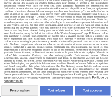
pour vous offrir une meilleure expérience à des fins de statistiques. Pour cela, nos partenaires et nous
peuvent utiliser des cookies ou d'autres technologies pour stocker et accéder à des informations
personnelles comme votre visite sur notre site. Nous partageons également des informations sur
l'utilisation de notre site avec nos partenaires de médias sociaux, de publicité et d'analyse, qui peuvent
combiner celles-ci avec d'autres informations que vous leur avez fournies ou qu'ils ont collectées lors de
votre utilisation de leurs services. Vous pouvez retirer votre consentement, enregistré pour 6 mois, à
l'aide du lien en pied de page « Gestion Cookies ».
We use cookies to ensure the proper functioning of
our site and analyze our traffic and to offer you a better experience for statistical purposes. To do this,
we and our partners may use cookies or other technologies to store and access personal information such
as your visit to our site. We also share information about your use of our site with our social media,
advertising and analytics partners, who may combine it with other information you have provided to
them or that they have collected during your use of their services. You can withdraw your consent,
saved for 6 months, using the link at the bottom of the “Cookie Management” page.
Utilizamos cookies
para garantizar el correcto funcionamiento de nuestro sitio y analizar nuestro tráfico y ofrecerle una
mejor experiencia con fines estadísticos. Para hacer esto, nosotros y nuestros socios podemos usar
cookies u otras tecnologías para almacenar y acceder a información personal como su visita a nuestro
sitio. También compartimos información sobre su uso de nuestro sitio con nuestros socios de redes
sociales, publicidad y análisis, quienes pueden combinarla con otra información que usted les haya
proporcionado o que hayan recopilado durante el uso de sus servicios. Puede retirar su consentimiento,
guardado durante 6 meses, utilizando el enlace situado en la parte inferior de la página “Gestión de
cookies”.
Wir verwenden Cookies, um das ordnungsgemäße Funktionieren unserer Website
sicherzustellen, unseren Datenverkehr zu analysieren und Ihnen zu statistischen Zwecken ein besseres
Erlebnis zu bieten. Zu diesem Zweck verwenden wir und unsere Partner möglicherweise Cookies oder
andere Technologien, um persönliche Informationen wie Ihren Besuch auf unserer Website zu speichern
und darauf zuzugreifen. Wir geben Informationen über Ihre Nutzung unserer Website auch an unsere
Partner für soziale Medien, Werbung und Analysen weiter, die diese möglicherweise mit anderen
Informationen kombinieren, die Sie ihnen bereitgestellt haben oder die sie während Ihrer Nutzung ihrer
Dienste gesammelt haben. Sie können Ihre für 6 Monate gespeicherte Einwilligung über den Link unten
Politique de
auf der Seite „Cookie-Verwaltung“ widerrufen. Voir notre politique de confidentialité :
Livraison rapide
confidentialité
Personnaliser
Tout refuser
Tout accepter