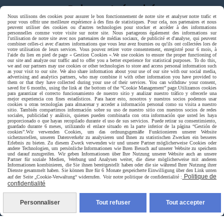
Paiement sécurisé
Nous utilisons des cookies pour assurer le bon fonctionnement de notre site et analyser notre trafic et
pour vous offrir une meilleure expérience à des fins de statistiques. Pour cela, nos partenaires et nous
peuvent utiliser des cookies ou d'autres technologies pour stocker et accéder à des informations
personnelles comme votre visite sur notre site. Nous partageons également des informations sur
l'utilisation de notre site avec nos partenaires de médias sociaux, de publicité et d'analyse, qui peuvent
combiner celles-ci avec d'autres informations que vous leur avez fournies ou qu'ils ont collectées lors de
votre utilisation de leurs services. Vous pouvez retirer votre consentement, enregistré pour 6 mois, à
l'aide du lien en pied de page « Gestion Cookies ».
We use cookies to ensure the proper functioning of
our site and analyze our traffic and to offer you a better experience for statistical purposes. To do this,
we and our partners may use cookies or other technologies to store and access personal information such
as your visit to our site. We also share information about your use of our site with our social media,
advertising and analytics partners, who may combine it with other information you have provided to
them or that they have collected during your use of their services. You can withdraw your consent,
saved for 6 months, using the link at the bottom of the “Cookie Management” page.
Utilizamos cookies
para garantizar el correcto funcionamiento de nuestro sitio y analizar nuestro tráfico y ofrecerle una
mejor experiencia con fines estadísticos. Para hacer esto, nosotros y nuestros socios podemos usar
cookies u otras tecnologías para almacenar y acceder a información personal como su visita a nuestro
sitio. También compartimos información sobre su uso de nuestro sitio con nuestros socios de redes
sociales, publicidad y análisis, quienes pueden combinarla con otra información que usted les haya
proporcionado o que hayan recopilado durante el uso de sus servicios. Puede retirar su consentimiento,
guardado durante 6 meses, utilizando el enlace situado en la parte inferior de la página “Gestión de
cookies”.
Wir verwenden Cookies, um das ordnungsgemäße Funktionieren unserer Website
sicherzustellen, unseren Datenverkehr zu analysieren und Ihnen zu statistischen Zwecken ein besseres
Erlebnis zu bieten. Zu diesem Zweck verwenden wir und unsere Partner möglicherweise Cookies oder
andere Technologien, um persönliche Informationen wie Ihren Besuch auf unserer Website zu speichern
und darauf zuzugreifen. Wir geben Informationen über Ihre Nutzung unserer Website auch an unsere
Partner für soziale Medien, Werbung und Analysen weiter, die diese möglicherweise mit anderen
Informationen kombinieren, die Sie ihnen bereitgestellt haben oder die sie während Ihrer Nutzung ihrer
Livraison rapide
Dienste gesammelt haben. Sie können Ihre für 6 Monate gespeicherte Einwilligung über den Link unten
Politique de
auf der Seite „Cookie-Verwaltung“ widerrufen. Voir notre politique de confidentialité :
confidentialité
Personnaliser
Tout refuser
Tout accepter