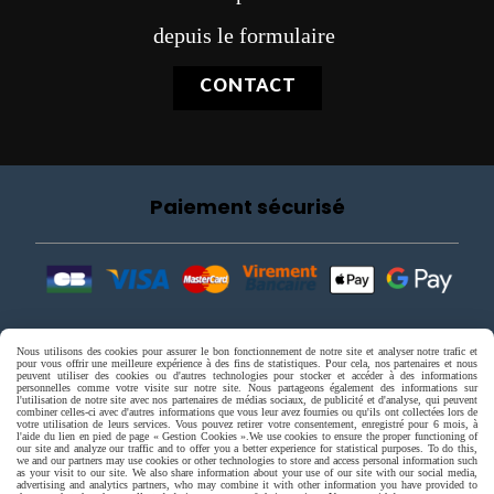
depuis le formulaire
CONTACT
Paiement sécurisé
Nous utilisons des cookies pour assurer le bon fonctionnement de notre site et analyser notre trafic et
pour vous offrir une meilleure expérience à des fins de statistiques. Pour cela, nos partenaires et nous
peuvent utiliser des cookies ou d'autres technologies pour stocker et accéder à des informations
personnelles comme votre visite sur notre site. Nous partageons également des informations sur
l'utilisation de notre site avec nos partenaires de médias sociaux, de publicité et d'analyse, qui peuvent
combiner celles-ci avec d'autres informations que vous leur avez fournies ou qu'ils ont collectées lors de
votre utilisation de leurs services. Vous pouvez retirer votre consentement, enregistré pour 6 mois, à
l'aide du lien en pied de page « Gestion Cookies ».
We use cookies to ensure the proper functioning of
our site and analyze our traffic and to offer you a better experience for statistical purposes. To do this,
we and our partners may use cookies or other technologies to store and access personal information such
as your visit to our site. We also share information about your use of our site with our social media,
advertising and analytics partners, who may combine it with other information you have provided to