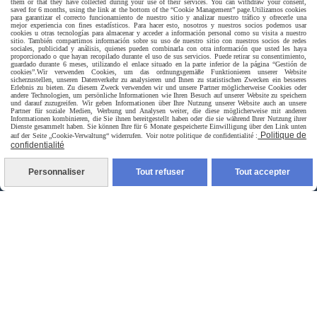
them or that they have collected during your use of their services. You can withdraw your consent,
saved for 6 months, using the link at the bottom of the “Cookie Management” page.
Utilizamos cookies
para garantizar el correcto funcionamiento de nuestro sitio y analizar nuestro tráfico y ofrecerle una
mejor experiencia con fines estadísticos. Para hacer esto, nosotros y nuestros socios podemos usar
cookies u otras tecnologías para almacenar y acceder a información personal como su visita a nuestro
sitio. También compartimos información sobre su uso de nuestro sitio con nuestros socios de redes
Livraison rapide
sociales, publicidad y análisis, quienes pueden combinarla con otra información que usted les haya
proporcionado o que hayan recopilado durante el uso de sus servicios. Puede retirar su consentimiento,
guardado durante 6 meses, utilizando el enlace situado en la parte inferior de la página “Gestión de
cookies”.
Wir verwenden Cookies, um das ordnungsgemäße Funktionieren unserer Website
sicherzustellen, unseren Datenverkehr zu analysieren und Ihnen zu statistischen Zwecken ein besseres
Erlebnis zu bieten. Zu diesem Zweck verwenden wir und unsere Partner möglicherweise Cookies oder
andere Technologien, um persönliche Informationen wie Ihren Besuch auf unserer Website zu speichern
und darauf zuzugreifen. Wir geben Informationen über Ihre Nutzung unserer Website auch an unsere
Partner für soziale Medien, Werbung und Analysen weiter, die diese möglicherweise mit anderen
Informationen kombinieren, die Sie ihnen bereitgestellt haben oder die sie während Ihrer Nutzung ihrer
Dienste gesammelt haben. Sie können Ihre für 6 Monate gespeicherte Einwilligung über den Link unten
Politique de
auf der Seite „Cookie-Verwaltung“ widerrufen. Voir notre politique de confidentialité :
confidentialité
livraison à domicile France et union europeen
Personnaliser
Tout refuser
Tout accepter
livraison en point relais France