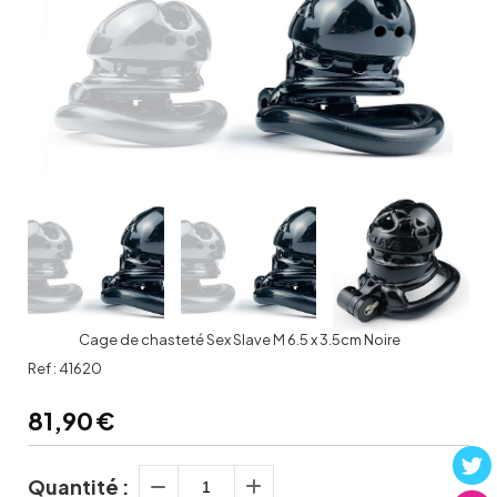
Cage de chasteté Sex Slave M 6.5 x 3.5cm Noire
Ref :
41620
81,90
€
Quantité :