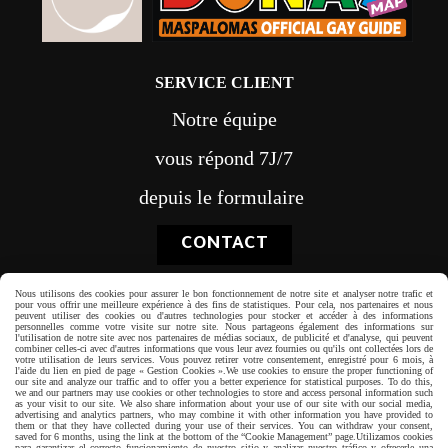
SERVICE CLIENT
Notre équipe
vous répond 7J/7
depuis le formulaire
CONTACT
Nous utilisons des cookies pour assurer le bon fonctionnement de notre site et analyser notre trafic et
pour vous offrir une meilleure expérience à des fins de statistiques. Pour cela, nos partenaires et nous
peuvent utiliser des cookies ou d'autres technologies pour stocker et accéder à des informations
personnelles comme votre visite sur notre site. Nous partageons également des informations sur
l'utilisation de notre site avec nos partenaires de médias sociaux, de publicité et d'analyse, qui peuvent
Paiement sécurisé
combiner celles-ci avec d'autres informations que vous leur avez fournies ou qu'ils ont collectées lors de
votre utilisation de leurs services. Vous pouvez retirer votre consentement, enregistré pour 6 mois, à
l'aide du lien en pied de page « Gestion Cookies ».
We use cookies to ensure the proper functioning of
our site and analyze our traffic and to offer you a better experience for statistical purposes. To do this,
we and our partners may use cookies or other technologies to store and access personal information such
as your visit to our site. We also share information about your use of our site with our social media,
advertising and analytics partners, who may combine it with other information you have provided to
them or that they have collected during your use of their services. You can withdraw your consent,
saved for 6 months, using the link at the bottom of the “Cookie Management” page.
Utilizamos cookies
para garantizar el correcto funcionamiento de nuestro sitio y analizar nuestro tráfico y ofrecerle una