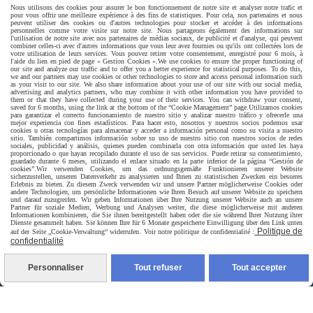
Paiement sécurisé
Nous utilisons des cookies pour assurer le bon fonctionnement de notre site et analyser notre trafic et
pour vous offrir une meilleure expérience à des fins de statistiques. Pour cela, nos partenaires et nous
peuvent utiliser des cookies ou d'autres technologies pour stocker et accéder à des informations
personnelles comme votre visite sur notre site. Nous partageons également des informations sur
l'utilisation de notre site avec nos partenaires de médias sociaux, de publicité et d'analyse, qui peuvent
combiner celles-ci avec d'autres informations que vous leur avez fournies ou qu'ils ont collectées lors de
votre utilisation de leurs services. Vous pouvez retirer votre consentement, enregistré pour 6 mois, à
l'aide du lien en pied de page « Gestion Cookies ».
We use cookies to ensure the proper functioning of
our site and analyze our traffic and to offer you a better experience for statistical purposes. To do this,
we and our partners may use cookies or other technologies to store and access personal information such
as your visit to our site. We also share information about your use of our site with our social media,
advertising and analytics partners, who may combine it with other information you have provided to
them or that they have collected during your use of their services. You can withdraw your consent,
saved for 6 months, using the link at the bottom of the “Cookie Management” page.
Utilizamos cookies
para garantizar el correcto funcionamiento de nuestro sitio y analizar nuestro tráfico y ofrecerle una
mejor experiencia con fines estadísticos. Para hacer esto, nosotros y nuestros socios podemos usar
cookies u otras tecnologías para almacenar y acceder a información personal como su visita a nuestro
sitio. También compartimos información sobre su uso de nuestro sitio con nuestros socios de redes
sociales, publicidad y análisis, quienes pueden combinarla con otra información que usted les haya
proporcionado o que hayan recopilado durante el uso de sus servicios. Puede retirar su consentimiento,
guardado durante 6 meses, utilizando el enlace situado en la parte inferior de la página “Gestión de
cookies”.
Wir verwenden Cookies, um das ordnungsgemäße Funktionieren unserer Website
sicherzustellen, unseren Datenverkehr zu analysieren und Ihnen zu statistischen Zwecken ein besseres
Erlebnis zu bieten. Zu diesem Zweck verwenden wir und unsere Partner möglicherweise Cookies oder
andere Technologien, um persönliche Informationen wie Ihren Besuch auf unserer Website zu speichern
und darauf zuzugreifen. Wir geben Informationen über Ihre Nutzung unserer Website auch an unsere
Partner für soziale Medien, Werbung und Analysen weiter, die diese möglicherweise mit anderen
Informationen kombinieren, die Sie ihnen bereitgestellt haben oder die sie während Ihrer Nutzung ihrer
Dienste gesammelt haben. Sie können Ihre für 6 Monate gespeicherte Einwilligung über den Link unten
Livraison rapide
Politique de
auf der Seite „Cookie-Verwaltung“ widerrufen. Voir notre politique de confidentialité :
confidentialité
Personnaliser
Tout refuser
Tout accepter