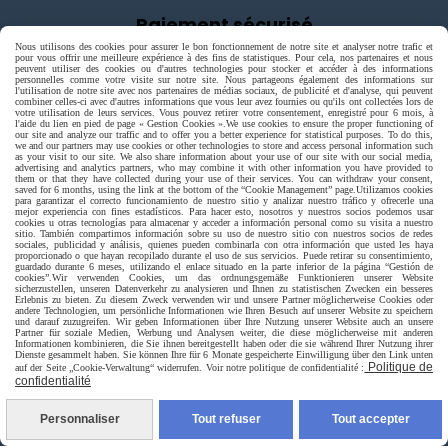
Paiement sécurisé
Nous utilisons des cookies pour assurer le bon fonctionnement de notre site et analyser notre trafic et
pour vous offrir une meilleure expérience à des fins de statistiques. Pour cela, nos partenaires et nous
peuvent utiliser des cookies ou d'autres technologies pour stocker et accéder à des informations
personnelles comme votre visite sur notre site. Nous partageons également des informations sur
l'utilisation de notre site avec nos partenaires de médias sociaux, de publicité et d'analyse, qui peuvent
combiner celles-ci avec d'autres informations que vous leur avez fournies ou qu'ils ont collectées lors de
votre utilisation de leurs services. Vous pouvez retirer votre consentement, enregistré pour 6 mois, à
l'aide du lien en pied de page « Gestion Cookies ».
We use cookies to ensure the proper functioning of
our site and analyze our traffic and to offer you a better experience for statistical purposes. To do this,
we and our partners may use cookies or other technologies to store and access personal information such
as your visit to our site. We also share information about your use of our site with our social media,
advertising and analytics partners, who may combine it with other information you have provided to
them or that they have collected during your use of their services. You can withdraw your consent,
saved for 6 months, using the link at the bottom of the “Cookie Management” page.
Utilizamos cookies
para garantizar el correcto funcionamiento de nuestro sitio y analizar nuestro tráfico y ofrecerle una
mejor experiencia con fines estadísticos. Para hacer esto, nosotros y nuestros socios podemos usar
cookies u otras tecnologías para almacenar y acceder a información personal como su visita a nuestro
sitio. También compartimos información sobre su uso de nuestro sitio con nuestros socios de redes
sociales, publicidad y análisis, quienes pueden combinarla con otra información que usted les haya
proporcionado o que hayan recopilado durante el uso de sus servicios. Puede retirar su consentimiento,
guardado durante 6 meses, utilizando el enlace situado en la parte inferior de la página “Gestión de
cookies”.
Wir verwenden Cookies, um das ordnungsgemäße Funktionieren unserer Website
sicherzustellen, unseren Datenverkehr zu analysieren und Ihnen zu statistischen Zwecken ein besseres
Erlebnis zu bieten. Zu diesem Zweck verwenden wir und unsere Partner möglicherweise Cookies oder
andere Technologien, um persönliche Informationen wie Ihren Besuch auf unserer Website zu speichern
und darauf zuzugreifen. Wir geben Informationen über Ihre Nutzung unserer Website auch an unsere
Partner für soziale Medien, Werbung und Analysen weiter, die diese möglicherweise mit anderen
Informationen kombinieren, die Sie ihnen bereitgestellt haben oder die sie während Ihrer Nutzung ihrer
Livraison rapide
Dienste gesammelt haben. Sie können Ihre für 6 Monate gespeicherte Einwilligung über den Link unten
Politique de
auf der Seite „Cookie-Verwaltung“ widerrufen. Voir notre politique de confidentialité :
confidentialité
Personnaliser
Tout refuser
Tout accepter