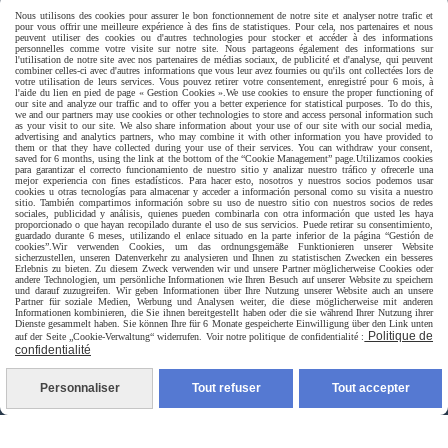
Paiement sécurisé
Nous utilisons des cookies pour assurer le bon fonctionnement de notre site et analyser notre trafic et
pour vous offrir une meilleure expérience à des fins de statistiques. Pour cela, nos partenaires et nous
peuvent utiliser des cookies ou d'autres technologies pour stocker et accéder à des informations
personnelles comme votre visite sur notre site. Nous partageons également des informations sur
l'utilisation de notre site avec nos partenaires de médias sociaux, de publicité et d'analyse, qui peuvent
combiner celles-ci avec d'autres informations que vous leur avez fournies ou qu'ils ont collectées lors de
votre utilisation de leurs services. Vous pouvez retirer votre consentement, enregistré pour 6 mois, à
l'aide du lien en pied de page « Gestion Cookies ».
We use cookies to ensure the proper functioning of
our site and analyze our traffic and to offer you a better experience for statistical purposes. To do this,
we and our partners may use cookies or other technologies to store and access personal information such
as your visit to our site. We also share information about your use of our site with our social media,
advertising and analytics partners, who may combine it with other information you have provided to
them or that they have collected during your use of their services. You can withdraw your consent,
saved for 6 months, using the link at the bottom of the “Cookie Management” page.
Utilizamos cookies
para garantizar el correcto funcionamiento de nuestro sitio y analizar nuestro tráfico y ofrecerle una
mejor experiencia con fines estadísticos. Para hacer esto, nosotros y nuestros socios podemos usar
cookies u otras tecnologías para almacenar y acceder a información personal como su visita a nuestro
sitio. También compartimos información sobre su uso de nuestro sitio con nuestros socios de redes
sociales, publicidad y análisis, quienes pueden combinarla con otra información que usted les haya
proporcionado o que hayan recopilado durante el uso de sus servicios. Puede retirar su consentimiento,
guardado durante 6 meses, utilizando el enlace situado en la parte inferior de la página “Gestión de
cookies”.
Wir verwenden Cookies, um das ordnungsgemäße Funktionieren unserer Website
sicherzustellen, unseren Datenverkehr zu analysieren und Ihnen zu statistischen Zwecken ein besseres
Erlebnis zu bieten. Zu diesem Zweck verwenden wir und unsere Partner möglicherweise Cookies oder
andere Technologien, um persönliche Informationen wie Ihren Besuch auf unserer Website zu speichern
und darauf zuzugreifen. Wir geben Informationen über Ihre Nutzung unserer Website auch an unsere
Partner für soziale Medien, Werbung und Analysen weiter, die diese möglicherweise mit anderen
Informationen kombinieren, die Sie ihnen bereitgestellt haben oder die sie während Ihrer Nutzung ihrer
Dienste gesammelt haben. Sie können Ihre für 6 Monate gespeicherte Einwilligung über den Link unten
Livraison rapide
Politique de
auf der Seite „Cookie-Verwaltung“ widerrufen. Voir notre politique de confidentialité :
confidentialité
Personnaliser
Tout refuser
Tout accepter