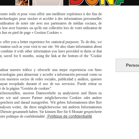
otre trafic et pour vous offrir une meilleure expérience à des fins de
s technologies pour stocker et accéder à des informations personnelles
tilisation de notre site avec nos partenaires de médias sociaux, de
leur avez fournies ou qu'ils ont collectées lors de votre utilisation de
du lien en pied de page « Gestion Cookies ».
 offer you a better experience for statistical purposes. To do this, we
mation such as your visit to our site. We also share information about
y combine it with other information you have provided to them or that
t, saved for 6 months, using the link at the bottom of the “Cookie
risé
Perso
Li
alizar nuestro tráfico y ofrecerle una mejor experiencia con fines
 tecnologías para almacenar y acceder a información personal como su
con nuestros socios de redes sociales, publicidad y análisis, quienes
yan recopilado durante el uso de sus servicios. Puede retirar su
or de la página “Gestión de cookies”.
herzustellen, unseren Datenverkehr zu analysieren und Ihnen zu
den wir und unsere Partner möglicherweise Cookies oder andere
peichern und darauf zuzugreifen. Wir geben Informationen über Ihre
alysen weiter, die diese möglicherweise mit anderen Informationen
livraison à domicile Franc
er Dienste gesammelt haben. Sie können Ihre für 6 Monate gespeicherte
europeen
e politique de confidentialité :
Politique de confidentialité