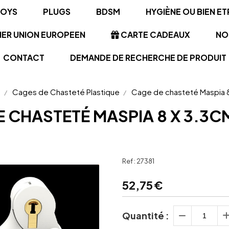
TOYS
PLUGS
BDSM
HYGIÈNE OU BIEN ET
NER UNION EUROPEEN
CARTE CADEAUX
NO
CONTACT
DEMANDE DE RECHERCHE DE PRODUIT
m
Cages de Chasteté Plastique
Cage de chasteté Maspia 8
E CHASTETÉ MASPIA 8 X 3.3C
Ref :
27381
52,75
€
Quantité :