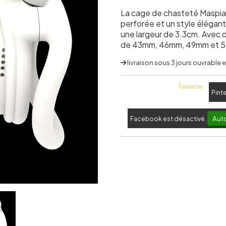
La cage de chasteté Maspia 
perforée et un style élégan
une largeur de 3.3cm. Avec 
de 43mm, 46mm, 49mm et 52
livraison sous 3 jours ouvrable
Tweeter
Pint
Auto
Facebook est désactivé.