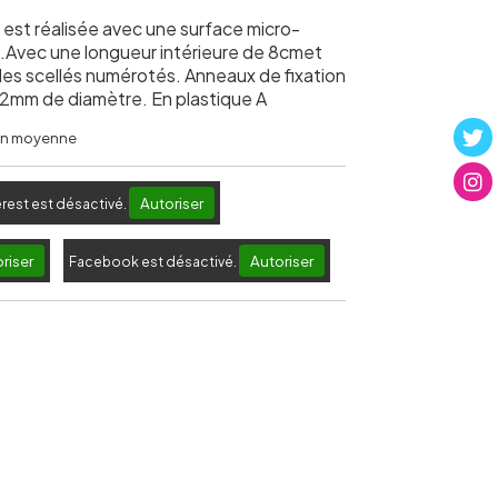
est réalisée avec une surface micro-
t.Avec une longueur intérieure de 8cmet
des scellés numérotés. Anneaux de fixation
mm de diamètre. En plastique A
 en moyenne
Autoriser
erest est désactivé.
riser
Autoriser
Facebook est désactivé.