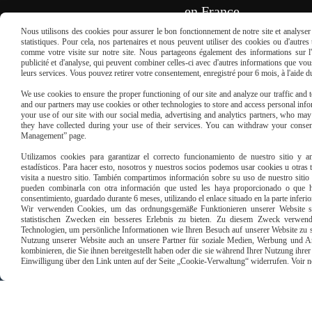
en France
Nous utilisons des cookies pour assurer le bon fonctionnement de notre site et analyser n
statistiques. Pour cela, nos partenaires et nous peuvent utiliser des cookies ou d'autre
REMPLISSEZ LE FORMULAIRE
comme votre visite sur notre site. Nous partageons également des informations sur l'u
publicité et d'analyse, qui peuvent combiner celles-ci avec d'autres informations que vous 
leurs services. Vous pouvez retirer votre consentement, enregistré pour 6 mois, à l'aide 
We use cookies to ensure the proper functioning of our site and analyze our traffic and to
and our partners may use cookies or other technologies to store and access personal infor
your use of our site with our social media, advertising and analytics partners, who ma
they have collected during your use of their services. You can withdraw your consen
Management” page.
Paiement sécu
Utilizamos cookies para garantizar el correcto funcionamiento de nuestro sitio y an
estadísticos. Para hacer esto, nosotros y nuestros socios podemos usar cookies u otras
visita a nuestro sitio. También compartimos información sobre su uso de nuestro sitio 
pueden combinarla con otra información que usted les haya proporcionado o que ha
consentimiento, guardado durante 6 meses, utilizando el enlace situado en la parte inferi
Wir verwenden Cookies, um das ordnungsgemäße Funktionieren unserer Website sic
statistischen Zwecken ein besseres Erlebnis zu bieten. Zu diesem Zweck verwen
Technologien, um persönliche Informationen wie Ihren Besuch auf unserer Website zu s
Nutzung unserer Website auch an unsere Partner für soziale Medien, Werbung und An
kombinieren, die Sie ihnen bereitgestellt haben oder die sie während Ihrer Nutzung ihr
Einwilligung über den Link unten auf der Seite „Cookie-Verwaltung“ widerrufen. Voir notr