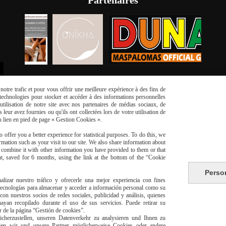
otre trafic et pour vous offrir une meilleure expérience à des fins de
s technologies pour stocker et accéder à des informations personnelles
tilisation de notre site avec nos partenaires de médias sociaux, de
leur avez fournies ou qu'ils ont collectées lors de votre utilisation de
du lien en pied de page « Gestion Cookies ».
 offer you a better experience for statistical purposes. To do this, we
mation such as your visit to our site. We also share information about
risé
Li
y combine it with other information you have provided to them or that
t, saved for 6 months, using the link at the bottom of the “Cookie
Perso
alizar nuestro tráfico y ofrecerle una mejor experiencia con fines
 tecnologías para almacenar y acceder a información personal como su
con nuestros socios de redes sociales, publicidad y análisis, quienes
yan recopilado durante el uso de sus servicios. Puede retirar su
or de la página “Gestión de cookies”.
livraison à domicile Franc
herzustellen, unseren Datenverkehr zu analysieren und Ihnen zu
den wir und unsere Partner möglicherweise Cookies oder andere