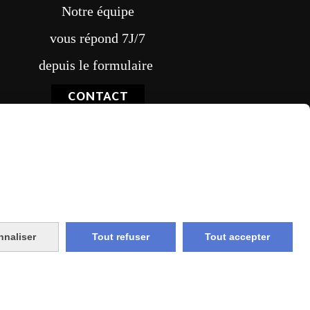
Notre équipe
vous répond 7J/7
depuis le formulaire
CONTACT
vraison rapide
nnaliser
Tout refuser
Tout accepter
e et union
livraison en point relais