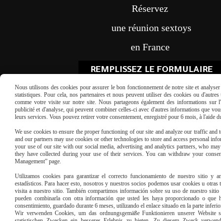
Réservez
une réunion sextoys
en France
REMPLISSEZ LE FORMULAIRE
Nous utilisons des cookies pour assurer le bon fonctionnement de notre site et analyser n
statistiques. Pour cela, nos partenaires et nous peuvent utiliser des cookies ou d'autre
comme votre visite sur notre site. Nous partageons également des informations sur l'u
publicité et d'analyse, qui peuvent combiner celles-ci avec d'autres informations que vous 
leurs services. Vous pouvez retirer votre consentement, enregistré pour 6 mois, à l'aide 
We use cookies to ensure the proper functioning of our site and analyze our traffic and to
and our partners may use cookies or other technologies to store and access personal infor
Paiement sécu
your use of our site with our social media, advertising and analytics partners, who ma
they have collected during your use of their services. You can withdraw your consen
Management” page.
Utilizamos cookies para garantizar el correcto funcionamiento de nuestro sitio y an
estadísticos. Para hacer esto, nosotros y nuestros socios podemos usar cookies u otras
visita a nuestro sitio. También compartimos información sobre su uso de nuestro sitio 
pueden combinarla con otra información que usted les haya proporcionado o que ha
consentimiento, guardado durante 6 meses, utilizando el enlace situado en la parte inferi
Wir verwenden Cookies, um das ordnungsgemäße Funktionieren unserer Website sic
statistischen Zwecken ein besseres Erlebnis zu bieten. Zu diesem Zweck verwen