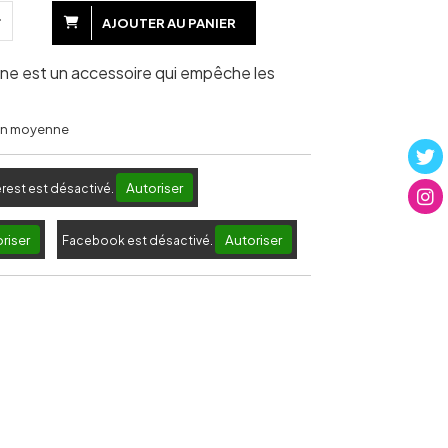
AJOUTER AU PANIER
ne est un accessoire qui empêche les
 en moyenne
Autoriser
erest est désactivé.
riser
Autoriser
Facebook est désactivé.