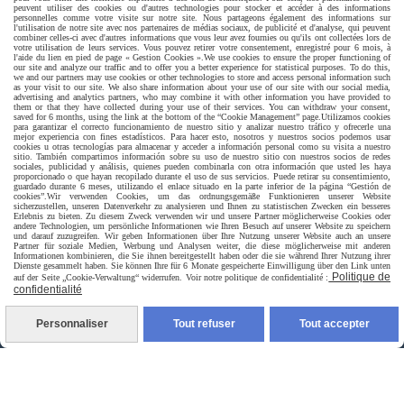
peuvent utiliser des cookies ou d'autres technologies pour stocker et accéder à des informations
personnelles comme votre visite sur notre site. Nous partageons également des informations sur
l'utilisation de notre site avec nos partenaires de médias sociaux, de publicité et d'analyse, qui peuvent
combiner celles-ci avec d'autres informations que vous leur avez fournies ou qu'ils ont collectées lors de
votre utilisation de leurs services. Vous pouvez retirer votre consentement, enregistré pour 6 mois, à
l'aide du lien en pied de page « Gestion Cookies ».
We use cookies to ensure the proper functioning of
our site and analyze our traffic and to offer you a better experience for statistical purposes. To do this,
we and our partners may use cookies or other technologies to store and access personal information such
as your visit to our site. We also share information about your use of our site with our social media,
advertising and analytics partners, who may combine it with other information you have provided to
them or that they have collected during your use of their services. You can withdraw your consent,
saved for 6 months, using the link at the bottom of the “Cookie Management” page.
Utilizamos cookies
para garantizar el correcto funcionamiento de nuestro sitio y analizar nuestro tráfico y ofrecerle una
mejor experiencia con fines estadísticos. Para hacer esto, nosotros y nuestros socios podemos usar
cookies u otras tecnologías para almacenar y acceder a información personal como su visita a nuestro
sitio. También compartimos información sobre su uso de nuestro sitio con nuestros socios de redes
sociales, publicidad y análisis, quienes pueden combinarla con otra información que usted les haya
proporcionado o que hayan recopilado durante el uso de sus servicios. Puede retirar su consentimiento,
guardado durante 6 meses, utilizando el enlace situado en la parte inferior de la página “Gestión de
cookies”.
Wir verwenden Cookies, um das ordnungsgemäße Funktionieren unserer Website
sicherzustellen, unseren Datenverkehr zu analysieren und Ihnen zu statistischen Zwecken ein besseres
Erlebnis zu bieten. Zu diesem Zweck verwenden wir und unsere Partner möglicherweise Cookies oder
andere Technologien, um persönliche Informationen wie Ihren Besuch auf unserer Website zu speichern
und darauf zuzugreifen. Wir geben Informationen über Ihre Nutzung unserer Website auch an unsere
Partner für soziale Medien, Werbung und Analysen weiter, die diese möglicherweise mit anderen
Informationen kombinieren, die Sie ihnen bereitgestellt haben oder die sie während Ihrer Nutzung ihrer
Dienste gesammelt haben. Sie können Ihre für 6 Monate gespeicherte Einwilligung über den Link unten
Politique de
auf der Seite „Cookie-Verwaltung“ widerrufen. Voir notre politique de confidentialité :
Livraison rapide
confidentialité
Personnaliser
Tout refuser
Tout accepter