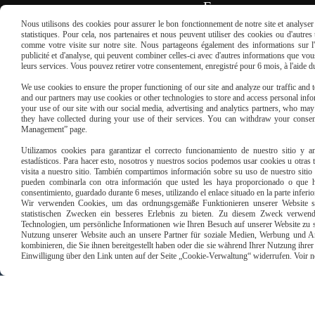
en France
Nous utilisons des cookies pour assurer le bon fonctionnement de notre site et analyser n
statistiques. Pour cela, nos partenaires et nous peuvent utiliser des cookies ou d'autre
REMPLISSEZ LE FORMULAIRE
comme votre visite sur notre site. Nous partageons également des informations sur l'u
publicité et d'analyse, qui peuvent combiner celles-ci avec d'autres informations que vous 
leurs services. Vous pouvez retirer votre consentement, enregistré pour 6 mois, à l'aide 
We use cookies to ensure the proper functioning of our site and analyze our traffic and to
and our partners may use cookies or other technologies to store and access personal infor
your use of our site with our social media, advertising and analytics partners, who ma
they have collected during your use of their services. You can withdraw your consen
Management” page.
Paiement sécu
Utilizamos cookies para garantizar el correcto funcionamiento de nuestro sitio y an
estadísticos. Para hacer esto, nosotros y nuestros socios podemos usar cookies u otras
visita a nuestro sitio. También compartimos información sobre su uso de nuestro sitio 
pueden combinarla con otra información que usted les haya proporcionado o que ha
consentimiento, guardado durante 6 meses, utilizando el enlace situado en la parte inferi
Wir verwenden Cookies, um das ordnungsgemäße Funktionieren unserer Website sic
statistischen Zwecken ein besseres Erlebnis zu bieten. Zu diesem Zweck verwen
Technologien, um persönliche Informationen wie Ihren Besuch auf unserer Website zu s
Nutzung unserer Website auch an unsere Partner für soziale Medien, Werbung und An
kombinieren, die Sie ihnen bereitgestellt haben oder die sie während Ihrer Nutzung ihr
Einwilligung über den Link unten auf der Seite „Cookie-Verwaltung“ widerrufen. Voir notr