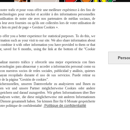
otre trafic et pour vous offrir une meilleure expérience à des fins de
s technologies pour stocker et accéder à des informations personnelles
tilisation de notre site avec nos partenaires de médias sociaux, de
leur avez fournies ou qu'ils ont collectées lors de votre utilisation de
du lien en pied de page « Gestion Cookies ».
 offer you a better experience for statistical purposes. To do this, we
mation such as your visit to our site. We also share information about
y combine it with other information you have provided to them or that
t, saved for 6 months, using the link at the bottom of the “Cookie
Perso
risé
Li
alizar nuestro tráfico y ofrecerle una mejor experiencia con fines
 tecnologías para almacenar y acceder a información personal como su
con nuestros socios de redes sociales, publicidad y análisis, quienes
yan recopilado durante el uso de sus servicios. Puede retirar su
or de la página “Gestión de cookies”.
herzustellen, unseren Datenverkehr zu analysieren und Ihnen zu
den wir und unsere Partner möglicherweise Cookies oder andere
peichern und darauf zuzugreifen. Wir geben Informationen über Ihre
alysen weiter, die diese möglicherweise mit anderen Informationen
livraison à domicile Franc
er Dienste gesammelt haben. Sie können Ihre für 6 Monate gespeicherte
europeen
e politique de confidentialité :
Politique de confidentialité