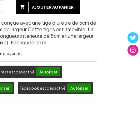
AJOUTER AU PANIER
 conçue avec une tige d'urètre de 5cm de
m de largeur.Cette tiges est amovible. La
longueur intérieure de 8cm et une largeur
fixe). Fabriquée en m
 en moyenne
Autoriser
erest est désactivé.
riser
Autoriser
Facebook est désactivé.