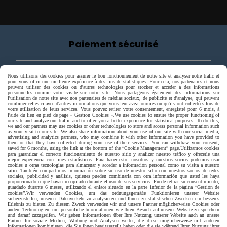
Paiement sécurisé
Nous utilisons des cookies pour assurer le bon fonctionnement de notre site et analyser notre trafic et
pour vous offrir une meilleure expérience à des fins de statistiques. Pour cela, nos partenaires et nous
peuvent utiliser des cookies ou d'autres technologies pour stocker et accéder à des informations
personnelles comme votre visite sur notre site. Nous partageons également des informations sur
l'utilisation de notre site avec nos partenaires de médias sociaux, de publicité et d'analyse, qui peuvent
combiner celles-ci avec d'autres informations que vous leur avez fournies ou qu'ils ont collectées lors de
votre utilisation de leurs services. Vous pouvez retirer votre consentement, enregistré pour 6 mois, à
l'aide du lien en pied de page « Gestion Cookies ».
We use cookies to ensure the proper functioning of
our site and analyze our traffic and to offer you a better experience for statistical purposes. To do this,
we and our partners may use cookies or other technologies to store and access personal information such
as your visit to our site. We also share information about your use of our site with our social media,
advertising and analytics partners, who may combine it with other information you have provided to
them or that they have collected during your use of their services. You can withdraw your consent,
saved for 6 months, using the link at the bottom of the “Cookie Management” page.
Utilizamos cookies
para garantizar el correcto funcionamiento de nuestro sitio y analizar nuestro tráfico y ofrecerle una
mejor experiencia con fines estadísticos. Para hacer esto, nosotros y nuestros socios podemos usar
cookies u otras tecnologías para almacenar y acceder a información personal como su visita a nuestro
sitio. También compartimos información sobre su uso de nuestro sitio con nuestros socios de redes
sociales, publicidad y análisis, quienes pueden combinarla con otra información que usted les haya
proporcionado o que hayan recopilado durante el uso de sus servicios. Puede retirar su consentimiento,
guardado durante 6 meses, utilizando el enlace situado en la parte inferior de la página “Gestión de
cookies”.
Wir verwenden Cookies, um das ordnungsgemäße Funktionieren unserer Website
sicherzustellen, unseren Datenverkehr zu analysieren und Ihnen zu statistischen Zwecken ein besseres
Erlebnis zu bieten. Zu diesem Zweck verwenden wir und unsere Partner möglicherweise Cookies oder
Livraison rapide
andere Technologien, um persönliche Informationen wie Ihren Besuch auf unserer Website zu speichern
und darauf zuzugreifen. Wir geben Informationen über Ihre Nutzung unserer Website auch an unsere
Partner für soziale Medien, Werbung und Analysen weiter, die diese möglicherweise mit anderen
Informationen kombinieren, die Sie ihnen bereitgestellt haben oder die sie während Ihrer Nutzung ihrer