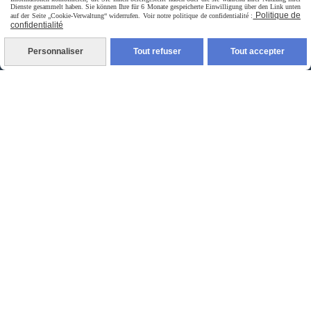
Dienste gesammelt haben. Sie können Ihre für 6 Monate gespeicherte Einwilligung über den Link unten
Politique de
auf der Seite „Cookie-Verwaltung“ widerrufen. Voir notre politique de confidentialité :
confidentialité
Personnaliser
Tout refuser
Tout accepter
livraison à domicile France et union europeen
livraison en point relais France
Autoriser
Facebook est désactivé.
jpsexshop