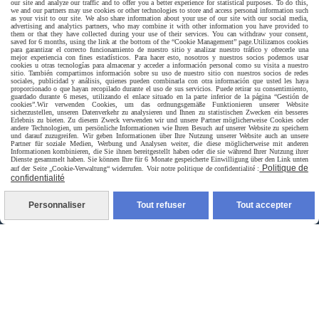
our site and analyze our traffic and to offer you a better experience for statistical purposes. To do this,
we and our partners may use cookies or other technologies to store and access personal information such
as your visit to our site. We also share information about your use of our site with our social media,
advertising and analytics partners, who may combine it with other information you have provided to
them or that they have collected during your use of their services. You can withdraw your consent,
saved for 6 months, using the link at the bottom of the “Cookie Management” page.
Utilizamos cookies
para garantizar el correcto funcionamiento de nuestro sitio y analizar nuestro tráfico y ofrecerle una
mejor experiencia con fines estadísticos. Para hacer esto, nosotros y nuestros socios podemos usar
cookies u otras tecnologías para almacenar y acceder a información personal como su visita a nuestro
sitio. También compartimos información sobre su uso de nuestro sitio con nuestros socios de redes
sociales, publicidad y análisis, quienes pueden combinarla con otra información que usted les haya
proporcionado o que hayan recopilado durante el uso de sus servicios. Puede retirar su consentimiento,
guardado durante 6 meses, utilizando el enlace situado en la parte inferior de la página “Gestión de
cookies”.
Wir verwenden Cookies, um das ordnungsgemäße Funktionieren unserer Website
sicherzustellen, unseren Datenverkehr zu analysieren und Ihnen zu statistischen Zwecken ein besseres
Erlebnis zu bieten. Zu diesem Zweck verwenden wir und unsere Partner möglicherweise Cookies oder
andere Technologien, um persönliche Informationen wie Ihren Besuch auf unserer Website zu speichern
und darauf zuzugreifen. Wir geben Informationen über Ihre Nutzung unserer Website auch an unsere
Partner für soziale Medien, Werbung und Analysen weiter, die diese möglicherweise mit anderen
Informationen kombinieren, die Sie ihnen bereitgestellt haben oder die sie während Ihrer Nutzung ihrer
Dienste gesammelt haben. Sie können Ihre für 6 Monate gespeicherte Einwilligung über den Link unten
Politique de
auf der Seite „Cookie-Verwaltung“ widerrufen. Voir notre politique de confidentialité :
confidentialité
Livraison rapide
Personnaliser
Tout refuser
Tout accepter
livraison à domicile France et union europeen