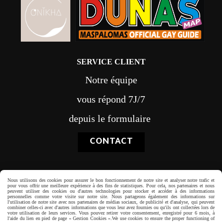
SERVICE CLIENT
Notre équipe
vous répond 7J/7
depuis le formulaire
CONTACT
Nous utilisons des cookies pour assurer le bon fonctionnement de notre site et analyser notre trafic et
pour vous offrir une meilleure expérience à des fins de statistiques. Pour cela, nos partenaires et nous
peuvent utiliser des cookies ou d'autres technologies pour stocker et accéder à des informations
Paiement sécurisé
personnelles comme votre visite sur notre site. Nous partageons également des informations sur
l'utilisation de notre site avec nos partenaires de médias sociaux, de publicité et d'analyse, qui peuvent
combiner celles-ci avec d'autres informations que vous leur avez fournies ou qu'ils ont collectées lors de
votre utilisation de leurs services. Vous pouvez retirer votre consentement, enregistré pour 6 mois, à
l'aide du lien en pied de page « Gestion Cookies ».
We use cookies to ensure the proper functioning of