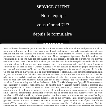
SERVICE CLIENT
Notre équipe
vous répond 7J/7
depuis le formulaire
CONTACT
Nous utilisons des cookies pour assurer le bon fonctionnement de notre site et analyser notre trafic et
pour vous offrir une meilleure expérience à des fins de statistiques. Pour cela, nos partenaires et nous
peuvent utiliser des cookies ou d'autres technologies pour stocker et accéder à des informations
personnelles comme votre visite sur notre site. Nous partageons également des informations sur
l'utilisation de notre site avec nos partenaires de médias sociaux, de publicité et d'analyse, qui peuvent
combiner celles-ci avec d'autres informations que vous leur avez fournies ou qu'ils ont collectées lors de
votre utilisation de leurs services. Vous pouvez retirer votre consentement, enregistré pour 6 mois, à
l'aide du lien en pied de page « Gestion Cookies ».
We use cookies to ensure the proper functioning of
Paiement sécurisé
our site and analyze our traffic and to offer you a better experience for statistical purposes. To do this,
we and our partners may use cookies or other technologies to store and access personal information such
as your visit to our site. We also share information about your use of our site with our social media,
advertising and analytics partners, who may combine it with other information you have provided to
them or that they have collected during your use of their services. You can withdraw your consent,
saved for 6 months, using the link at the bottom of the “Cookie Management” page.
Utilizamos cookies
para garantizar el correcto funcionamiento de nuestro sitio y analizar nuestro tráfico y ofrecerle una
mejor experiencia con fines estadísticos. Para hacer esto, nosotros y nuestros socios podemos usar
cookies u otras tecnologías para almacenar y acceder a información personal como su visita a nuestro
sitio. También compartimos información sobre su uso de nuestro sitio con nuestros socios de redes
sociales, publicidad y análisis, quienes pueden combinarla con otra información que usted les haya
proporcionado o que hayan recopilado durante el uso de sus servicios. Puede retirar su consentimiento,
guardado durante 6 meses, utilizando el enlace situado en la parte inferior de la página “Gestión de
cookies”.
Wir verwenden Cookies, um das ordnungsgemäße Funktionieren unserer Website
sicherzustellen, unseren Datenverkehr zu analysieren und Ihnen zu statistischen Zwecken ein besseres