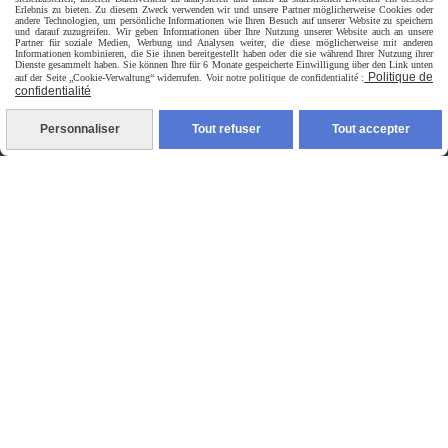
Erlebnis zu bieten. Zu diesem Zweck verwenden wir und unsere Partner möglicherweise Cookies oder
andere Technologien, um persönliche Informationen wie Ihren Besuch auf unserer Website zu speichern
und darauf zuzugreifen. Wir geben Informationen über Ihre Nutzung unserer Website auch an unsere
Partner für soziale Medien, Werbung und Analysen weiter, die diese möglicherweise mit anderen
Informationen kombinieren, die Sie ihnen bereitgestellt haben oder die sie während Ihrer Nutzung ihrer
Dienste gesammelt haben. Sie können Ihre für 6 Monate gespeicherte Einwilligung über den Link unten
Politique de
auf der Seite „Cookie-Verwaltung“ widerrufen. Voir notre politique de confidentialité :
confidentialité
Personnaliser
Tout refuser
Tout accepter
Livraison rapide
livraison à domicile France et union europeen