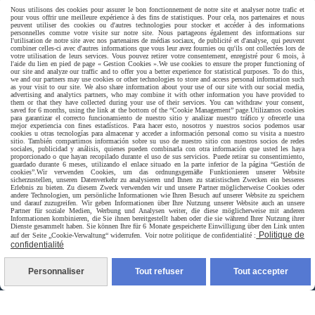
Nous utilisons des cookies pour assurer le bon fonctionnement de notre site et analyser notre trafic et
pour vous offrir une meilleure expérience à des fins de statistiques. Pour cela, nos partenaires et nous
peuvent utiliser des cookies ou d'autres technologies pour stocker et accéder à des informations
personnelles comme votre visite sur notre site. Nous partageons également des informations sur
l'utilisation de notre site avec nos partenaires de médias sociaux, de publicité et d'analyse, qui peuvent
combiner celles-ci avec d'autres informations que vous leur avez fournies ou qu'ils ont collectées lors de
votre utilisation de leurs services. Vous pouvez retirer votre consentement, enregistré pour 6 mois, à
l'aide du lien en pied de page « Gestion Cookies ».
We use cookies to ensure the proper functioning of
our site and analyze our traffic and to offer you a better experience for statistical purposes. To do this,
we and our partners may use cookies or other technologies to store and access personal information such
as your visit to our site. We also share information about your use of our site with our social media,
advertising and analytics partners, who may combine it with other information you have provided to
them or that they have collected during your use of their services. You can withdraw your consent,
Livraison rapide
saved for 6 months, using the link at the bottom of the “Cookie Management” page.
Utilizamos cookies
para garantizar el correcto funcionamiento de nuestro sitio y analizar nuestro tráfico y ofrecerle una
mejor experiencia con fines estadísticos. Para hacer esto, nosotros y nuestros socios podemos usar
cookies u otras tecnologías para almacenar y acceder a información personal como su visita a nuestro
sitio. También compartimos información sobre su uso de nuestro sitio con nuestros socios de redes
sociales, publicidad y análisis, quienes pueden combinarla con otra información que usted les haya
proporcionado o que hayan recopilado durante el uso de sus servicios. Puede retirar su consentimiento,
guardado durante 6 meses, utilizando el enlace situado en la parte inferior de la página “Gestión de
cookies”.
Wir verwenden Cookies, um das ordnungsgemäße Funktionieren unserer Website
sicherzustellen, unseren Datenverkehr zu analysieren und Ihnen zu statistischen Zwecken ein besseres
Erlebnis zu bieten. Zu diesem Zweck verwenden wir und unsere Partner möglicherweise Cookies oder
andere Technologien, um persönliche Informationen wie Ihren Besuch auf unserer Website zu speichern
und darauf zuzugreifen. Wir geben Informationen über Ihre Nutzung unserer Website auch an unsere
Partner für soziale Medien, Werbung und Analysen weiter, die diese möglicherweise mit anderen
livraison à domicile France et union europeen
Informationen kombinieren, die Sie ihnen bereitgestellt haben oder die sie während Ihrer Nutzung ihrer
Dienste gesammelt haben. Sie können Ihre für 6 Monate gespeicherte Einwilligung über den Link unten
Politique de
auf der Seite „Cookie-Verwaltung“ widerrufen. Voir notre politique de confidentialité :
confidentialité
Personnaliser
Tout refuser
Tout accepter
livraison en point relais France