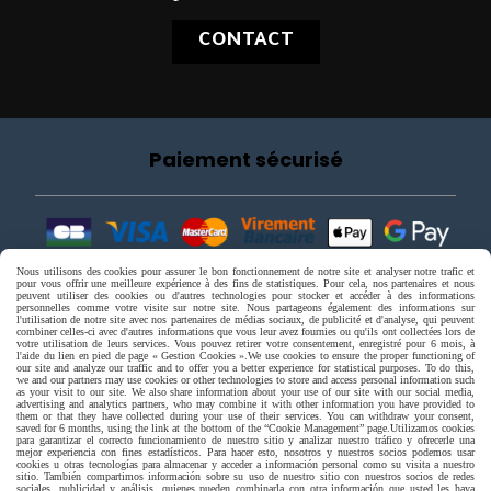
CONTACT
Paiement sécurisé
Nous utilisons des cookies pour assurer le bon fonctionnement de notre site et analyser notre trafic et
pour vous offrir une meilleure expérience à des fins de statistiques. Pour cela, nos partenaires et nous
peuvent utiliser des cookies ou d'autres technologies pour stocker et accéder à des informations
personnelles comme votre visite sur notre site. Nous partageons également des informations sur
l'utilisation de notre site avec nos partenaires de médias sociaux, de publicité et d'analyse, qui peuvent
combiner celles-ci avec d'autres informations que vous leur avez fournies ou qu'ils ont collectées lors de
votre utilisation de leurs services. Vous pouvez retirer votre consentement, enregistré pour 6 mois, à
l'aide du lien en pied de page « Gestion Cookies ».
We use cookies to ensure the proper functioning of
our site and analyze our traffic and to offer you a better experience for statistical purposes. To do this,
we and our partners may use cookies or other technologies to store and access personal information such
as your visit to our site. We also share information about your use of our site with our social media,
advertising and analytics partners, who may combine it with other information you have provided to
them or that they have collected during your use of their services. You can withdraw your consent,
saved for 6 months, using the link at the bottom of the “Cookie Management” page.
Utilizamos cookies
para garantizar el correcto funcionamiento de nuestro sitio y analizar nuestro tráfico y ofrecerle una
mejor experiencia con fines estadísticos. Para hacer esto, nosotros y nuestros socios podemos usar
cookies u otras tecnologías para almacenar y acceder a información personal como su visita a nuestro
sitio. También compartimos información sobre su uso de nuestro sitio con nuestros socios de redes
sociales, publicidad y análisis, quienes pueden combinarla con otra información que usted les haya