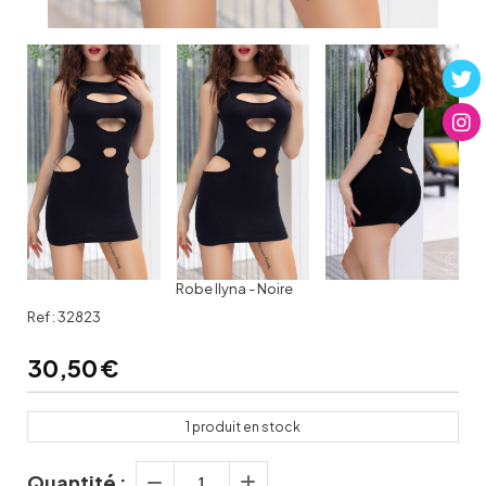
Robe Ilyna - Noire
Ref :
32823
30,50
€
1
produit en stock
Quantité :