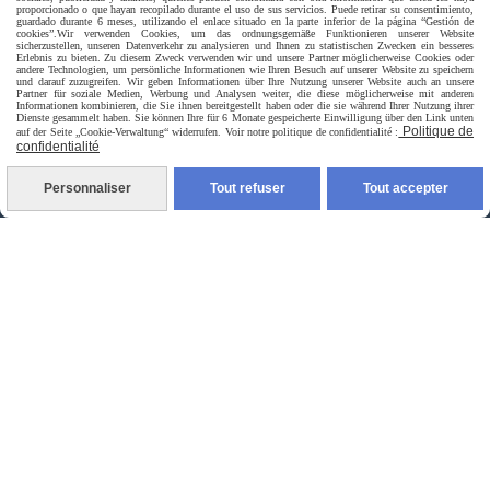
proporcionado o que hayan recopilado durante el uso de sus servicios. Puede retirar su consentimiento,
guardado durante 6 meses, utilizando el enlace situado en la parte inferior de la página “Gestión de
Livraison rapide
cookies”.
Wir verwenden Cookies, um das ordnungsgemäße Funktionieren unserer Website
sicherzustellen, unseren Datenverkehr zu analysieren und Ihnen zu statistischen Zwecken ein besseres
Erlebnis zu bieten. Zu diesem Zweck verwenden wir und unsere Partner möglicherweise Cookies oder
andere Technologien, um persönliche Informationen wie Ihren Besuch auf unserer Website zu speichern
und darauf zuzugreifen. Wir geben Informationen über Ihre Nutzung unserer Website auch an unsere
Partner für soziale Medien, Werbung und Analysen weiter, die diese möglicherweise mit anderen
Informationen kombinieren, die Sie ihnen bereitgestellt haben oder die sie während Ihrer Nutzung ihrer
Dienste gesammelt haben. Sie können Ihre für 6 Monate gespeicherte Einwilligung über den Link unten
Politique de
auf der Seite „Cookie-Verwaltung“ widerrufen. Voir notre politique de confidentialité :
confidentialité
Personnaliser
Tout refuser
Tout accepter
livraison à domicile France et union europeen
livraison en point relais France
Autoriser
Facebook est désactivé.