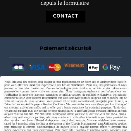
depuis le formulaire
CONTACT
Paiement sécurisé
Nous utilisons des cookies pour assurer le bon fonctionnement de notre site et analyser notre trafic et
pour vous offrir une meilleure expérience à des fins de statistiques. Pour cela, nos partenaires et nous
peuvent utiliser des cookies ou d'autres technologies pour stocker et accéder à des informations
personnelles comme votre visite sur notre site. Nous partageons également des informations sur
l'utilisation de notre site avec nos partenaires de médias sociaux, de publicité et d'analyse, qui peuvent
combiner celles-ci avec d'autres informations que vous leur avez fournies ou qu'ils ont collectées lors de
votre utilisation de leurs services. Vous pouvez retirer votre consentement, enregistré pour 6 mois, à
l'aide du lien en pied de page « Gestion Cookies ».
We use cookies to ensure the proper functioning of
our site and analyze our traffic and to offer you a better experience for statistical purposes. To do this,
we and our partners may use cookies or other technologies to store and access personal information such
as your visit to our site. We also share information about your use of our site with our social media,
advertising and analytics partners, who may combine it with other information you have provided to
them or that they have collected during your use of their services. You can withdraw your consent,
saved for 6 months, using the link at the bottom of the “Cookie Management” page.
Utilizamos cookies
para garantizar el correcto funcionamiento de nuestro sitio y analizar nuestro tráfico y ofrecerle una
mejor experiencia con fines estadísticos. Para hacer esto, nosotros y nuestros socios podemos usar