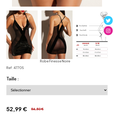
Robe Finesse Noire
Ref :
47705
Taille :
52,99
€
56,50 €