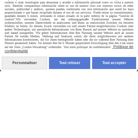
cookies u otras tecnologías para almacenar y acceder a información personal como su visita a nuestro
sitio. También compartimos información sobre su uso de nuestro sitio con nuestros socios de redes
sociales, publicidad y análisis, quienes pueden combinarla con otra información que usted les haya
Livraison rapide
proporcionado o que hayan recopilado durante el uso de sus servicios. Puede retirar su consentimiento,
guardado durante 6 meses, utilizando el enlace situado en la parte inferior de la página “Gestión de
cookies”.
Wir verwenden Cookies, um das ordnungsgemäße Funktionieren unserer Website
sicherzustellen, unseren Datenverkehr zu analysieren und Ihnen zu statistischen Zwecken ein besseres
Erlebnis zu bieten. Zu diesem Zweck verwenden wir und unsere Partner möglicherweise Cookies oder
andere Technologien, um persönliche Informationen wie Ihren Besuch auf unserer Website zu speichern
und darauf zuzugreifen. Wir geben Informationen über Ihre Nutzung unserer Website auch an unsere
Partner für soziale Medien, Werbung und Analysen weiter, die diese möglicherweise mit anderen
Informationen kombinieren, die Sie ihnen bereitgestellt haben oder die sie während Ihrer Nutzung ihrer
Dienste gesammelt haben. Sie können Ihre für 6 Monate gespeicherte Einwilligung über den Link unten
Politique de
auf der Seite „Cookie-Verwaltung“ widerrufen. Voir notre politique de confidentialité :
confidentialité
livraison à domicile France et union europeen
Personnaliser
Tout refuser
Tout accepter
livraison en point relais France