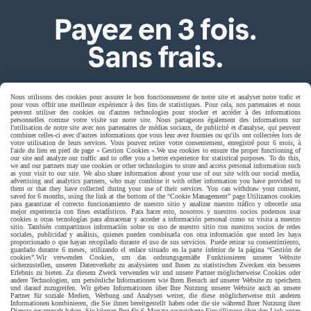
Nous utilisons des cookies pour assurer le bon fonctionnement de notre site et analyser notre trafic et
pour vous offrir une meilleure expérience à des fins de statistiques. Pour cela, nos partenaires et nous
peuvent utiliser des cookies ou d'autres technologies pour stocker et accéder à des informations
personnelles comme votre visite sur notre site. Nous partageons également des informations sur
l'utilisation de notre site avec nos partenaires de médias sociaux, de publicité et d'analyse, qui peuvent
combiner celles-ci avec d'autres informations que vous leur avez fournies ou qu'ils ont collectées lors de
votre utilisation de leurs services. Vous pouvez retirer votre consentement, enregistré pour 6 mois, à
l'aide du lien en pied de page « Gestion Cookies ».
We use cookies to ensure the proper functioning of
Livraison rapide
our site and analyze our traffic and to offer you a better experience for statistical purposes. To do this,
we and our partners may use cookies or other technologies to store and access personal information such
as your visit to our site. We also share information about your use of our site with our social media,
advertising and analytics partners, who may combine it with other information you have provided to
them or that they have collected during your use of their services. You can withdraw your consent,
saved for 6 months, using the link at the bottom of the “Cookie Management” page.
Utilizamos cookies
para garantizar el correcto funcionamiento de nuestro sitio y analizar nuestro tráfico y ofrecerle una
mejor experiencia con fines estadísticos. Para hacer esto, nosotros y nuestros socios podemos usar
cookies u otras tecnologías para almacenar y acceder a información personal como su visita a nuestro
sitio. También compartimos información sobre su uso de nuestro sitio con nuestros socios de redes
sociales, publicidad y análisis, quienes pueden combinarla con otra información que usted les haya
proporcionado o que hayan recopilado durante el uso de sus servicios. Puede retirar su consentimiento,
guardado durante 6 meses, utilizando el enlace situado en la parte inferior de la página “Gestión de
cookies”.
Wir verwenden Cookies, um das ordnungsgemäße Funktionieren unserer Website
sicherzustellen, unseren Datenverkehr zu analysieren und Ihnen zu statistischen Zwecken ein besseres
livraison à domicile France et union europeen
Erlebnis zu bieten. Zu diesem Zweck verwenden wir und unsere Partner möglicherweise Cookies oder
andere Technologien, um persönliche Informationen wie Ihren Besuch auf unserer Website zu speichern
und darauf zuzugreifen. Wir geben Informationen über Ihre Nutzung unserer Website auch an unsere
Partner für soziale Medien, Werbung und Analysen weiter, die diese möglicherweise mit anderen
Informationen kombinieren, die Sie ihnen bereitgestellt haben oder die sie während Ihrer Nutzung ihrer
Dienste gesammelt haben. Sie können Ihre für 6 Monate gespeicherte Einwilligung über den Link unten