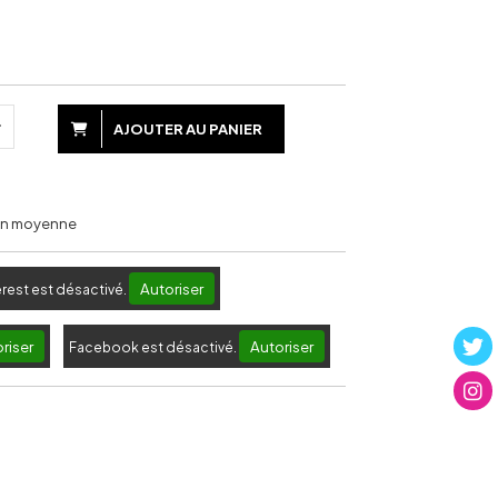
AJOUTER AU PANIER
 en moyenne
Autoriser
erest est désactivé.
riser
Autoriser
Facebook est désactivé.