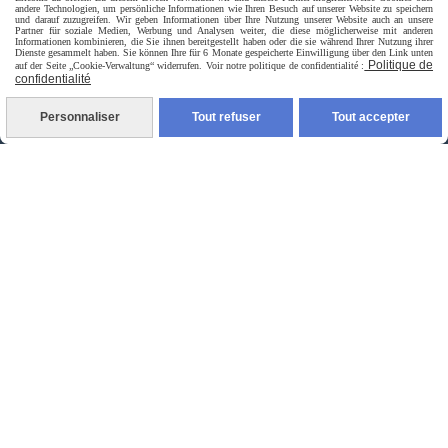
andere Technologien, um persönliche Informationen wie Ihren Besuch auf unserer Website zu speichern
und darauf zuzugreifen. Wir geben Informationen über Ihre Nutzung unserer Website auch an unsere
Partner für soziale Medien, Werbung und Analysen weiter, die diese möglicherweise mit anderen
Informationen kombinieren, die Sie ihnen bereitgestellt haben oder die sie während Ihrer Nutzung ihrer
Dienste gesammelt haben. Sie können Ihre für 6 Monate gespeicherte Einwilligung über den Link unten
Politique de
auf der Seite „Cookie-Verwaltung“ widerrufen. Voir notre politique de confidentialité :
confidentialité
Personnaliser
Tout refuser
Tout accepter
livraison à domicile France et union europeen
livraison en point relais France
Autoriser
Facebook est désactivé.
jpsexshop