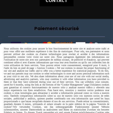
CONTACT
Paiement sécurisé
Nous utilisons des cookies pour assurer le bon fonctionnement de notre site et analyser notre trafic et
pour vous offrir une meilleure expérience à des fins de statistiques. Pour cela, nos partenaires et nous
peuvent utiliser des cookies ou d'autres technologies pour stocker et accéder à des informations
personnelles comme votre visite sur notre site. Nous partageons également des informations sur
l'utilisation de notre site avec nos partenaires de médias sociaux, de publicité et d'analyse, qui peuvent
combiner celles-ci avec d'autres informations que vous leur avez fournies ou qu'ils ont collectées lors de
votre utilisation de leurs services. Vous pouvez retirer votre consentement, enregistré pour 6 mois, à
l'aide du lien en pied de page « Gestion Cookies ».
We use cookies to ensure the proper functioning of
our site and analyze our traffic and to offer you a better experience for statistical purposes. To do this,
we and our partners may use cookies or other technologies to store and access personal information such
as your visit to our site. We also share information about your use of our site with our social media,
advertising and analytics partners, who may combine it with other information you have provided to
them or that they have collected during your use of their services. You can withdraw your consent,
saved for 6 months, using the link at the bottom of the “Cookie Management” page.
Utilizamos cookies
para garantizar el correcto funcionamiento de nuestro sitio y analizar nuestro tráfico y ofrecerle una
mejor experiencia con fines estadísticos. Para hacer esto, nosotros y nuestros socios podemos usar
cookies u otras tecnologías para almacenar y acceder a información personal como su visita a nuestro
sitio. También compartimos información sobre su uso de nuestro sitio con nuestros socios de redes
sociales, publicidad y análisis, quienes pueden combinarla con otra información que usted les haya
proporcionado o que hayan recopilado durante el uso de sus servicios. Puede retirar su consentimiento,
guardado durante 6 meses, utilizando el enlace situado en la parte inferior de la página “Gestión de
cookies”.
Wir verwenden Cookies, um das ordnungsgemäße Funktionieren unserer Website
sicherzustellen, unseren Datenverkehr zu analysieren und Ihnen zu statistischen Zwecken ein besseres
Livraison rapide
Erlebnis zu bieten. Zu diesem Zweck verwenden wir und unsere Partner möglicherweise Cookies oder