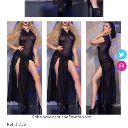
Robe avec capuche Payeta Noire
Ref :
31035