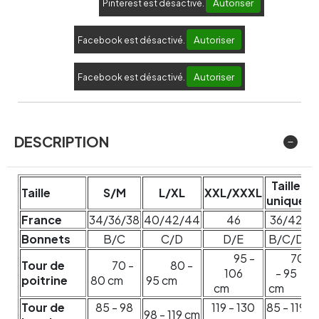
Autoriser
Pinterest est désactivé.
Autoriser
Facebook est désactivé.
Autoriser
Facebook est désactivé.
DESCRIPTION
Taille
Taille
S/M
L/XL
XXL/XXXL
unique
France
34/36/38
40/42/44
46
36/42
Bonnets
B/C
C/D
D/E
B/C/D
95 -
70
Tour de
70 -
80 -
106
- 95
poitrine
80 cm
95 cm
cm
cm
Tour de
85 - 98
119 - 130
85 - 119
98 - 119 cm