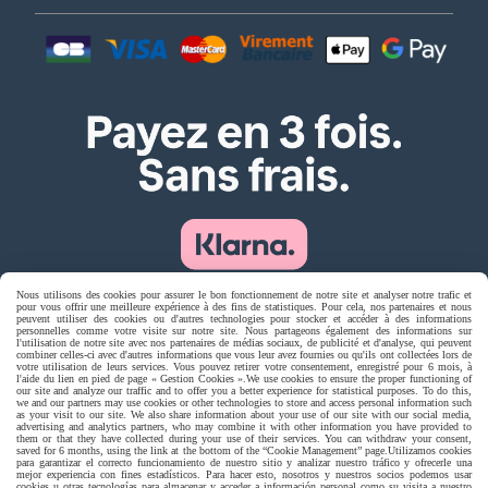
Nous utilisons des cookies pour assurer le bon fonctionnement de notre site et analyser notre trafic et
pour vous offrir une meilleure expérience à des fins de statistiques. Pour cela, nos partenaires et nous
peuvent utiliser des cookies ou d'autres technologies pour stocker et accéder à des informations
Livraison rapide
personnelles comme votre visite sur notre site. Nous partageons également des informations sur
l'utilisation de notre site avec nos partenaires de médias sociaux, de publicité et d'analyse, qui peuvent
combiner celles-ci avec d'autres informations que vous leur avez fournies ou qu'ils ont collectées lors de
votre utilisation de leurs services. Vous pouvez retirer votre consentement, enregistré pour 6 mois, à
l'aide du lien en pied de page « Gestion Cookies ».
We use cookies to ensure the proper functioning of
our site and analyze our traffic and to offer you a better experience for statistical purposes. To do this,
we and our partners may use cookies or other technologies to store and access personal information such
as your visit to our site. We also share information about your use of our site with our social media,
advertising and analytics partners, who may combine it with other information you have provided to
them or that they have collected during your use of their services. You can withdraw your consent,
saved for 6 months, using the link at the bottom of the “Cookie Management” page.
Utilizamos cookies
para garantizar el correcto funcionamiento de nuestro sitio y analizar nuestro tráfico y ofrecerle una
mejor experiencia con fines estadísticos. Para hacer esto, nosotros y nuestros socios podemos usar
cookies u otras tecnologías para almacenar y acceder a información personal como su visita a nuestro