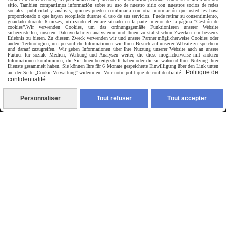
sitio. También compartimos información sobre su uso de nuestro sitio con nuestros socios de redes
livraison à domicile France et union europeen
sociales, publicidad y análisis, quienes pueden combinarla con otra información que usted les haya
proporcionado o que hayan recopilado durante el uso de sus servicios. Puede retirar su consentimiento,
guardado durante 6 meses, utilizando el enlace situado en la parte inferior de la página “Gestión de
cookies”.
Wir verwenden Cookies, um das ordnungsgemäße Funktionieren unserer Website
sicherzustellen, unseren Datenverkehr zu analysieren und Ihnen zu statistischen Zwecken ein besseres
Erlebnis zu bieten. Zu diesem Zweck verwenden wir und unsere Partner möglicherweise Cookies oder
andere Technologien, um persönliche Informationen wie Ihren Besuch auf unserer Website zu speichern
und darauf zuzugreifen. Wir geben Informationen über Ihre Nutzung unserer Website auch an unsere
Partner für soziale Medien, Werbung und Analysen weiter, die diese möglicherweise mit anderen
Informationen kombinieren, die Sie ihnen bereitgestellt haben oder die sie während Ihrer Nutzung ihrer
Dienste gesammelt haben. Sie können Ihre für 6 Monate gespeicherte Einwilligung über den Link unten
livraison en point relais France
Politique de
auf der Seite „Cookie-Verwaltung“ widerrufen. Voir notre politique de confidentialité :
confidentialité
Personnaliser
Tout refuser
Tout accepter
Autoriser
Facebook est désactivé.
jpsexshop
Mentions Légales
Conditions générales de vente
Se rétracter
Politique de confidentialité
Gestion cookies
Mon Compte