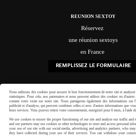
REUNION SEXTOY
Réservez
une réunion sextoys
en France
REMPLISSEZ LE FORMULAIRE
Nous utilisons des cookies pour assurer le bon fonctionnement de notre site et analyser n
statistiques. Pour cela, nos partenaires et nous peuvent utiliser des cookies ou d'autre
comme votre visite sur notre site. Nous partageons également des informations sur l'u
publicité et d'analyse, qui peuvent combiner celles-ci avec d'autres informations que vous 
leurs services. Vous pouvez retirer votre consentement, enregistré pour 6 mois, à l'aide 
Paiement sécu
We use cookies to ensure the proper functioning of our site and analyze our traffic and to
and our partners may use cookies or other technologies to store and access personal infor
your use of our site with our social media, advertising and analytics partners, who ma
they have collected during your use of their services. You can withdraw your consen