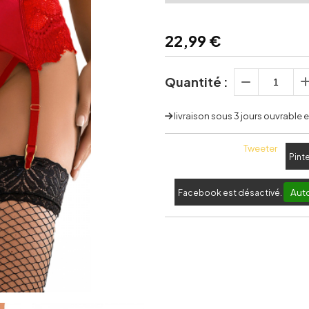
22,99
€
Quantité :
livraison sous 3 jours ouvrable
Tweeter
Pint
Auto
Facebook est désactivé.