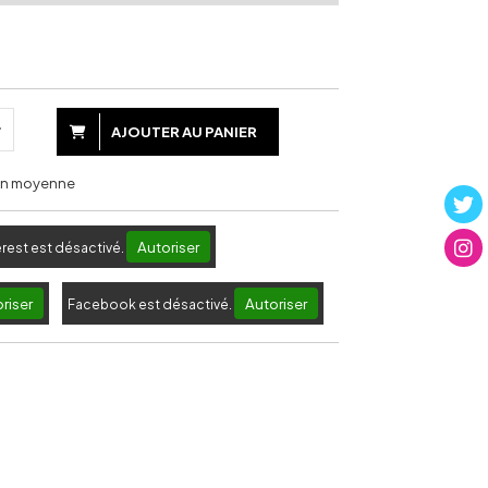
AJOUTER AU PANIER
 en moyenne
Autoriser
erest est désactivé.
riser
Autoriser
Facebook est désactivé.