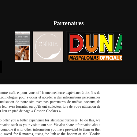
Partenaires
otre trafic et pour vous offrir une meilleure expérience à des fins de
s technologies pour stocker et accéder à des informations personnelles
tilisation de notre site avec nos partenaires de médias sociaux, de
leur avez fournies ou qu'ils ont collectées lors de votre utilisation de
du lien en pied de page « Gestion Cookies ».
risé
Li
 offer you a better experience for statistical purposes. To do this, we
mation such as your visit to our site. We also share information about
y combine it with other information you have provided to them or that
t, saved for 6 months, using the link at the bottom of the “Cookie