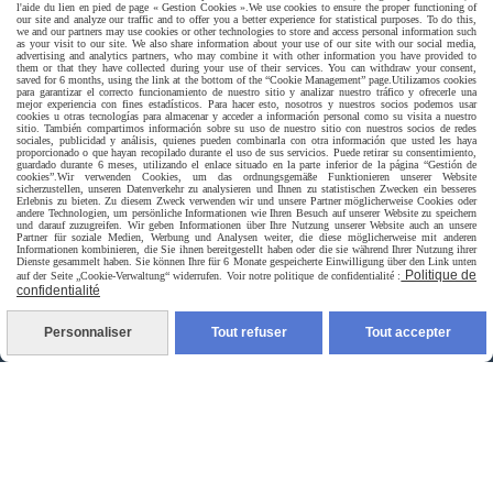
l'aide du lien en pied de page « Gestion Cookies ».
We use cookies to ensure the proper functioning of
our site and analyze our traffic and to offer you a better experience for statistical purposes. To do this,
we and our partners may use cookies or other technologies to store and access personal information such
as your visit to our site. We also share information about your use of our site with our social media,
advertising and analytics partners, who may combine it with other information you have provided to
them or that they have collected during your use of their services. You can withdraw your consent,
saved for 6 months, using the link at the bottom of the “Cookie Management” page.
Utilizamos cookies
para garantizar el correcto funcionamiento de nuestro sitio y analizar nuestro tráfico y ofrecerle una
mejor experiencia con fines estadísticos. Para hacer esto, nosotros y nuestros socios podemos usar
cookies u otras tecnologías para almacenar y acceder a información personal como su visita a nuestro
sitio. También compartimos información sobre su uso de nuestro sitio con nuestros socios de redes
sociales, publicidad y análisis, quienes pueden combinarla con otra información que usted les haya
proporcionado o que hayan recopilado durante el uso de sus servicios. Puede retirar su consentimiento,
guardado durante 6 meses, utilizando el enlace situado en la parte inferior de la página “Gestión de
cookies”.
Wir verwenden Cookies, um das ordnungsgemäße Funktionieren unserer Website
sicherzustellen, unseren Datenverkehr zu analysieren und Ihnen zu statistischen Zwecken ein besseres
Erlebnis zu bieten. Zu diesem Zweck verwenden wir und unsere Partner möglicherweise Cookies oder
andere Technologien, um persönliche Informationen wie Ihren Besuch auf unserer Website zu speichern
und darauf zuzugreifen. Wir geben Informationen über Ihre Nutzung unserer Website auch an unsere
Partner für soziale Medien, Werbung und Analysen weiter, die diese möglicherweise mit anderen
Informationen kombinieren, die Sie ihnen bereitgestellt haben oder die sie während Ihrer Nutzung ihrer
Dienste gesammelt haben. Sie können Ihre für 6 Monate gespeicherte Einwilligung über den Link unten
Politique de
auf der Seite „Cookie-Verwaltung“ widerrufen. Voir notre politique de confidentialité :
confidentialité
Livraison rapide
Personnaliser
Tout refuser
Tout accepter
livraison à domicile France et union europeen