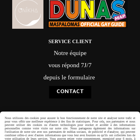
SERVICE CLIENT
Notre équipe
vous répond 7J/7
depuis le formulaire
CONTACT
Nous utilisons des cookies pour assurer le bon fonctionnement de notre site et analyser notre trafic et
pour vous offrir une meilleure expérience à des fins de statistiques. Pour cela, nos partenaires et nous
Paiement sécurisé
peuvent utiliser des cookies ou d'autres technologies pour stocker et accéder à des informations
personnelles comme votre visite sur notre site. Nous partageons également des informations sur
l'utilisation de notre site avec nos partenaires de médias sociaux, de publicité et d'analyse, qui peuvent
combiner celles-ci avec d'autres informations que vous leur avez fournies ou qu'ils ont collectées lors de
votre utilisation de leurs services. Vous pouvez retirer votre consentement, enregistré pour 6 mois, à