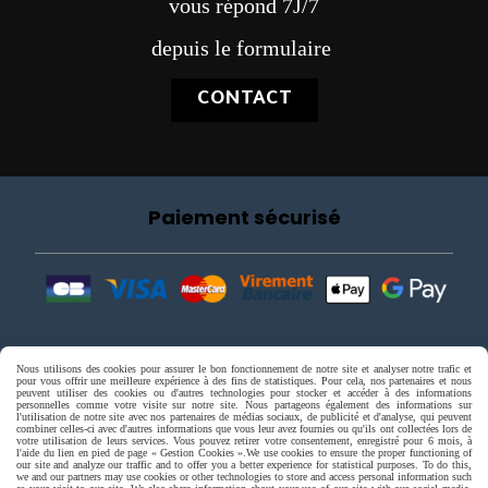
vous répond 7J/7
depuis le formulaire
CONTACT
Paiement sécurisé
Nous utilisons des cookies pour assurer le bon fonctionnement de notre site et analyser notre trafic et
pour vous offrir une meilleure expérience à des fins de statistiques. Pour cela, nos partenaires et nous
peuvent utiliser des cookies ou d'autres technologies pour stocker et accéder à des informations
personnelles comme votre visite sur notre site. Nous partageons également des informations sur
l'utilisation de notre site avec nos partenaires de médias sociaux, de publicité et d'analyse, qui peuvent
combiner celles-ci avec d'autres informations que vous leur avez fournies ou qu'ils ont collectées lors de
votre utilisation de leurs services. Vous pouvez retirer votre consentement, enregistré pour 6 mois, à
l'aide du lien en pied de page « Gestion Cookies ».
We use cookies to ensure the proper functioning of
our site and analyze our traffic and to offer you a better experience for statistical purposes. To do this,
we and our partners may use cookies or other technologies to store and access personal information such