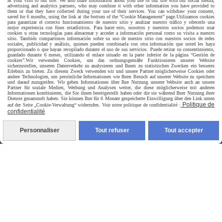
as your visit to our site. We also share information about your use of our site with our social media,
advertising and analytics partners, who may combine it with other information you have provided to
them or that they have collected during your use of their services. You can withdraw your consent,
saved for 6 months, using the link at the bottom of the “Cookie Management” page.
Utilizamos cookies
para garantizar el correcto funcionamiento de nuestro sitio y analizar nuestro tráfico y ofrecerle una
mejor experiencia con fines estadísticos. Para hacer esto, nosotros y nuestros socios podemos usar
cookies u otras tecnologías para almacenar y acceder a información personal como su visita a nuestro
Livraison rapide
sitio. También compartimos información sobre su uso de nuestro sitio con nuestros socios de redes
sociales, publicidad y análisis, quienes pueden combinarla con otra información que usted les haya
proporcionado o que hayan recopilado durante el uso de sus servicios. Puede retirar su consentimiento,
guardado durante 6 meses, utilizando el enlace situado en la parte inferior de la página “Gestión de
cookies”.
Wir verwenden Cookies, um das ordnungsgemäße Funktionieren unserer Website
sicherzustellen, unseren Datenverkehr zu analysieren und Ihnen zu statistischen Zwecken ein besseres
Erlebnis zu bieten. Zu diesem Zweck verwenden wir und unsere Partner möglicherweise Cookies oder
andere Technologien, um persönliche Informationen wie Ihren Besuch auf unserer Website zu speichern
und darauf zuzugreifen. Wir geben Informationen über Ihre Nutzung unserer Website auch an unsere
Partner für soziale Medien, Werbung und Analysen weiter, die diese möglicherweise mit anderen
Informationen kombinieren, die Sie ihnen bereitgestellt haben oder die sie während Ihrer Nutzung ihrer
Dienste gesammelt haben. Sie können Ihre für 6 Monate gespeicherte Einwilligung über den Link unten
Politique de
auf der Seite „Cookie-Verwaltung“ widerrufen. Voir notre politique de confidentialité :
confidentialité
livraison à domicile France et union europeen
Personnaliser
Tout refuser
Tout accepter
livraison en point relais France