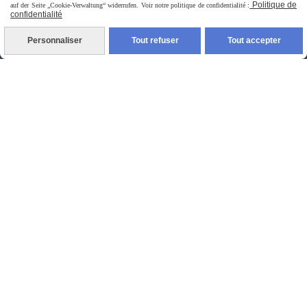
Politique de
auf der Seite „Cookie-Verwaltung“ widerrufen. Voir notre politique de confidentialité :
confidentialité
Personnaliser
Tout refuser
Tout accepter
Livraison rapide
livraison à domicile France et union europeen
livraison en point relais France