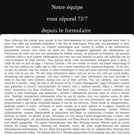
Notre équipe
vous répond 7J/7
depuis le formulaire
Nous utilisons des cookies pour assurer le bon fonctionnement de notre site et analyser notre trafic et
CONTACT
pour vous offrir une meilleure expérience à des fins de statistiques. Pour cela, nos partenaires et nous
peuvent utiliser des cookies ou d'autres technologies pour stocker et accéder à des informations
personnelles comme votre visite sur notre site. Nous partageons également des informations sur
l'utilisation de notre site avec nos partenaires de médias sociaux, de publicité et d'analyse, qui peuvent
combiner celles-ci avec d'autres informations que vous leur avez fournies ou qu'ils ont collectées lors de
votre utilisation de leurs services. Vous pouvez retirer votre consentement, enregistré pour 6 mois, à
l'aide du lien en pied de page « Gestion Cookies ».
We use cookies to ensure the proper functioning of
our site and analyze our traffic and to offer you a better experience for statistical purposes. To do this,
we and our partners may use cookies or other technologies to store and access personal information such
as your visit to our site. We also share information about your use of our site with our social media,
Paiement sécurisé
advertising and analytics partners, who may combine it with other information you have provided to
them or that they have collected during your use of their services. You can withdraw your consent,
saved for 6 months, using the link at the bottom of the “Cookie Management” page.
Utilizamos cookies
para garantizar el correcto funcionamiento de nuestro sitio y analizar nuestro tráfico y ofrecerle una
mejor experiencia con fines estadísticos. Para hacer esto, nosotros y nuestros socios podemos usar
cookies u otras tecnologías para almacenar y acceder a información personal como su visita a nuestro
sitio. También compartimos información sobre su uso de nuestro sitio con nuestros socios de redes
sociales, publicidad y análisis, quienes pueden combinarla con otra información que usted les haya
proporcionado o que hayan recopilado durante el uso de sus servicios. Puede retirar su consentimiento,
guardado durante 6 meses, utilizando el enlace situado en la parte inferior de la página “Gestión de
cookies”.
Wir verwenden Cookies, um das ordnungsgemäße Funktionieren unserer Website
sicherzustellen, unseren Datenverkehr zu analysieren und Ihnen zu statistischen Zwecken ein besseres
Erlebnis zu bieten. Zu diesem Zweck verwenden wir und unsere Partner möglicherweise Cookies oder
andere Technologien, um persönliche Informationen wie Ihren Besuch auf unserer Website zu speichern
und darauf zuzugreifen. Wir geben Informationen über Ihre Nutzung unserer Website auch an unsere
Partner für soziale Medien, Werbung und Analysen weiter, die diese möglicherweise mit anderen
Informationen kombinieren, die Sie ihnen bereitgestellt haben oder die sie während Ihrer Nutzung ihrer
Dienste gesammelt haben. Sie können Ihre für 6 Monate gespeicherte Einwilligung über den Link unten