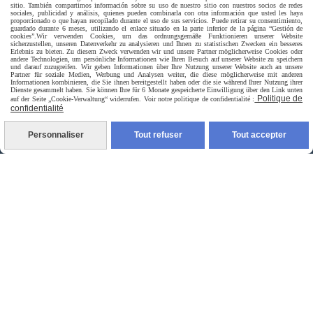
sitio. También compartimos información sobre su uso de nuestro sitio con nuestros socios de redes
sociales, publicidad y análisis, quienes pueden combinarla con otra información que usted les haya
proporcionado o que hayan recopilado durante el uso de sus servicios. Puede retirar su consentimiento,
Livraison rapide
guardado durante 6 meses, utilizando el enlace situado en la parte inferior de la página “Gestión de
cookies”.
Wir verwenden Cookies, um das ordnungsgemäße Funktionieren unserer Website
sicherzustellen, unseren Datenverkehr zu analysieren und Ihnen zu statistischen Zwecken ein besseres
Erlebnis zu bieten. Zu diesem Zweck verwenden wir und unsere Partner möglicherweise Cookies oder
andere Technologien, um persönliche Informationen wie Ihren Besuch auf unserer Website zu speichern
und darauf zuzugreifen. Wir geben Informationen über Ihre Nutzung unserer Website auch an unsere
Partner für soziale Medien, Werbung und Analysen weiter, die diese möglicherweise mit anderen
Informationen kombinieren, die Sie ihnen bereitgestellt haben oder die sie während Ihrer Nutzung ihrer
Dienste gesammelt haben. Sie können Ihre für 6 Monate gespeicherte Einwilligung über den Link unten
Politique de
auf der Seite „Cookie-Verwaltung“ widerrufen. Voir notre politique de confidentialité :
confidentialité
Personnaliser
Tout refuser
Tout accepter
livraison à domicile France et union europeen
livraison en point relais France