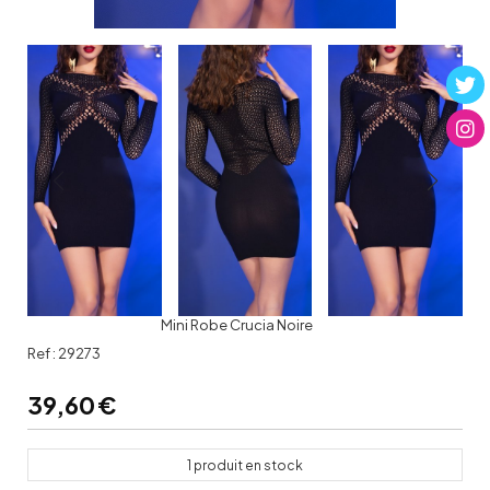
Mini Robe Crucia Noire
Ref :
29273
39,60
€
1
produit en stock