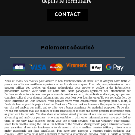
depuis le formulaire
CONTACT
Paiement sécurisé
Nous utilisons des cookies pour assurer le bon fonctionnement de notre site et analyser notre trafic et
pour vous offrir une meilleure expérience à des fins de statistiques. Pour cela, nos partenaires et nous
peuvent utiliser des cookies ou d'autres technologies pour stocker et accéder à des informations
personnelles comme votre visite sur notre site. Nous partageons également des informations sur
l'utilisation de notre site avec nos partenaires de médias sociaux, de publicité et d'analyse, qui peuvent
combiner celles-ci avec d'autres informations que vous leur avez fournies ou qu'ils ont collectées lors de
votre utilisation de leurs services. Vous pouvez retirer votre consentement, enregistré pour 6 mois, à
l'aide du lien en pied de page « Gestion Cookies ».
We use cookies to ensure the proper functioning of
our site and analyze our traffic and to offer you a better experience for statistical purposes. To do this,
we and our partners may use cookies or other technologies to store and access personal information such
as your visit to our site. We also share information about your use of our site with our social media,
advertising and analytics partners, who may combine it with other information you have provided to
them or that they have collected during your use of their services. You can withdraw your consent,
saved for 6 months, using the link at the bottom of the “Cookie Management” page.
Utilizamos cookies
para garantizar el correcto funcionamiento de nuestro sitio y analizar nuestro tráfico y ofrecerle una
mejor experiencia con fines estadísticos. Para hacer esto, nosotros y nuestros socios podemos usar
cookies u otras tecnologías para almacenar y acceder a información personal como su visita a nuestro