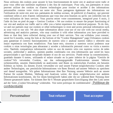
Nous utilisons des cookies pour assurer le bon fonctionnement de notre site et analyser notre trafic et
pour vous offrir une meilleure expérience à des fins de statistiques. Pour cela, nos partenaires et nous
peuvent utiliser des cookies ou d'autres technologies pour stocker et accéder à des informations
personnelles comme votre visite sur notre site. Nous partageons également des informations sur
l'utilisation de notre site avec nos partenaires de médias sociaux, de publicité et d'analyse, qui peuvent
combiner celles-ci avec d'autres informations que vous leur avez fournies ou qu'ils ont collectées lors de
votre utilisation de leurs services. Vous pouvez retirer votre consentement, enregistré pour 6 mois, à
l'aide du lien en pied de page « Gestion Cookies ».
We use cookies to ensure the proper functioning of
our site and analyze our traffic and to offer you a better experience for statistical purposes. To do this,
we and our partners may use cookies or other technologies to store and access personal information such
as your visit to our site. We also share information about your use of our site with our social media,
advertising and analytics partners, who may combine it with other information you have provided to
them or that they have collected during your use of their services. You can withdraw your consent,
Livraison rapide
saved for 6 months, using the link at the bottom of the “Cookie Management” page.
Utilizamos cookies
para garantizar el correcto funcionamiento de nuestro sitio y analizar nuestro tráfico y ofrecerle una
mejor experiencia con fines estadísticos. Para hacer esto, nosotros y nuestros socios podemos usar
cookies u otras tecnologías para almacenar y acceder a información personal como su visita a nuestro
sitio. También compartimos información sobre su uso de nuestro sitio con nuestros socios de redes
sociales, publicidad y análisis, quienes pueden combinarla con otra información que usted les haya
proporcionado o que hayan recopilado durante el uso de sus servicios. Puede retirar su consentimiento,
guardado durante 6 meses, utilizando el enlace situado en la parte inferior de la página “Gestión de
cookies”.
Wir verwenden Cookies, um das ordnungsgemäße Funktionieren unserer Website
sicherzustellen, unseren Datenverkehr zu analysieren und Ihnen zu statistischen Zwecken ein besseres
Erlebnis zu bieten. Zu diesem Zweck verwenden wir und unsere Partner möglicherweise Cookies oder
andere Technologien, um persönliche Informationen wie Ihren Besuch auf unserer Website zu speichern
und darauf zuzugreifen. Wir geben Informationen über Ihre Nutzung unserer Website auch an unsere
Partner für soziale Medien, Werbung und Analysen weiter, die diese möglicherweise mit anderen
Informationen kombinieren, die Sie ihnen bereitgestellt haben oder die sie während Ihrer Nutzung ihrer
livraison à domicile France et union europeen
Dienste gesammelt haben. Sie können Ihre für 6 Monate gespeicherte Einwilligung über den Link unten
Politique de
auf der Seite „Cookie-Verwaltung“ widerrufen. Voir notre politique de confidentialité :
confidentialité
Personnaliser
Tout refuser
Tout accepter
livraison en point relais France