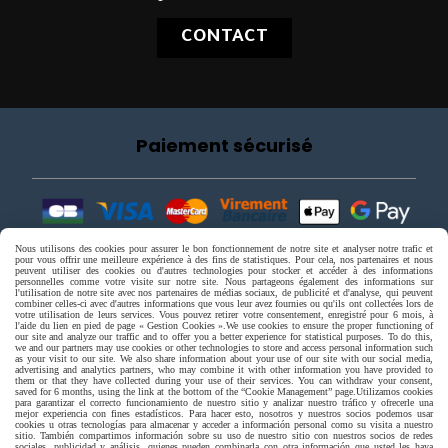
CONTACT
Paiement sécurisé
Nous utilisons des cookies pour assurer le bon fonctionnement de notre site et analyser notre trafic et
pour vous offrir une meilleure expérience à des fins de statistiques. Pour cela, nos partenaires et nous
peuvent utiliser des cookies ou d'autres technologies pour stocker et accéder à des informations
personnelles comme votre visite sur notre site. Nous partageons également des informations sur
l'utilisation de notre site avec nos partenaires de médias sociaux, de publicité et d'analyse, qui peuvent
combiner celles-ci avec d'autres informations que vous leur avez fournies ou qu'ils ont collectées lors de
votre utilisation de leurs services. Vous pouvez retirer votre consentement, enregistré pour 6 mois, à
l'aide du lien en pied de page « Gestion Cookies ».
We use cookies to ensure the proper functioning of
our site and analyze our traffic and to offer you a better experience for statistical purposes. To do this,
we and our partners may use cookies or other technologies to store and access personal information such
as your visit to our site. We also share information about your use of our site with our social media,
advertising and analytics partners, who may combine it with other information you have provided to
them or that they have collected during your use of their services. You can withdraw your consent,
saved for 6 months, using the link at the bottom of the “Cookie Management” page.
Utilizamos cookies
para garantizar el correcto funcionamiento de nuestro sitio y analizar nuestro tráfico y ofrecerle una
mejor experiencia con fines estadísticos. Para hacer esto, nosotros y nuestros socios podemos usar
cookies u otras tecnologías para almacenar y acceder a información personal como su visita a nuestro
sitio. También compartimos información sobre su uso de nuestro sitio con nuestros socios de redes
sociales, publicidad y análisis, quienes pueden combinarla con otra información que usted les haya