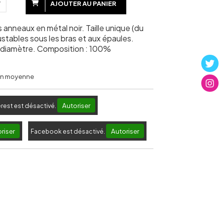
AJOUTER AU PANIER
s anneaux en métal noir. Taille unique (du
ustables sous les bras et aux épaules.
diamètre. Composition : 100%
 en moyenne
Autoriser
erest est désactivé.
riser
Autoriser
Facebook est désactivé.