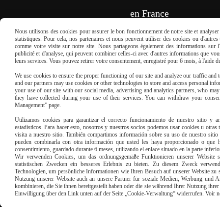
en France
Nous utilisons des cookies pour assurer le bon fonctionnement de notre site et analyser n
REMPLISSEZ LE FORMULAIRE
statistiques. Pour cela, nos partenaires et nous peuvent utiliser des cookies ou d'autre
comme votre visite sur notre site. Nous partageons également des informations sur l'u
publicité et d'analyse, qui peuvent combiner celles-ci avec d'autres informations que vous 
leurs services. Vous pouvez retirer votre consentement, enregistré pour 6 mois, à l'aide 
We use cookies to ensure the proper functioning of our site and analyze our traffic and to
and our partners may use cookies or other technologies to store and access personal infor
your use of our site with our social media, advertising and analytics partners, who ma
they have collected during your use of their services. You can withdraw your consen
Management” page.
Paiement sécu
Utilizamos cookies para garantizar el correcto funcionamiento de nuestro sitio y an
estadísticos. Para hacer esto, nosotros y nuestros socios podemos usar cookies u otras
visita a nuestro sitio. También compartimos información sobre su uso de nuestro sitio 
pueden combinarla con otra información que usted les haya proporcionado o que ha
consentimiento, guardado durante 6 meses, utilizando el enlace situado en la parte inferi
Wir verwenden Cookies, um das ordnungsgemäße Funktionieren unserer Website sic
statistischen Zwecken ein besseres Erlebnis zu bieten. Zu diesem Zweck verwen
Technologien, um persönliche Informationen wie Ihren Besuch auf unserer Website zu s
Nutzung unserer Website auch an unsere Partner für soziale Medien, Werbung und An
kombinieren, die Sie ihnen bereitgestellt haben oder die sie während Ihrer Nutzung ihr
Einwilligung über den Link unten auf der Seite „Cookie-Verwaltung“ widerrufen. Voir notr