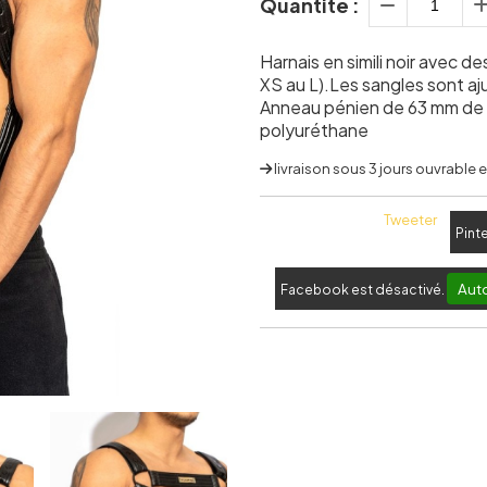
Quantité :
Harnais en simili noir avec de
XS au L).Les sangles sont aj
Anneau pénien de 63 mm de 
polyuréthane
livraison sous 3 jours ouvrable
Tweeter
Pint
Auto
Facebook est désactivé.