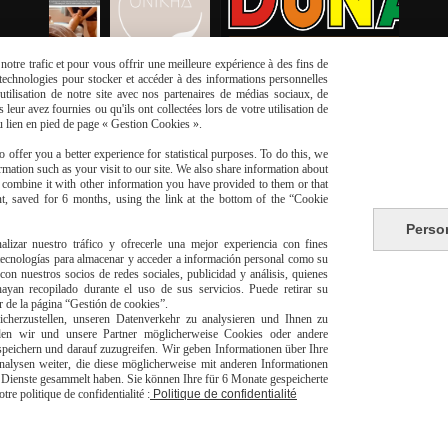
otre trafic et pour vous offrir une meilleure expérience à des fins de
s technologies pour stocker et accéder à des informations personnelles
tilisation de notre site avec nos partenaires de médias sociaux, de
leur avez fournies ou qu'ils ont collectées lors de votre utilisation de
du lien en pied de page « Gestion Cookies ».
 offer you a better experience for statistical purposes. To do this, we
mation such as your visit to our site. We also share information about
y combine it with other information you have provided to them or that
t, saved for 6 months, using the link at the bottom of the “Cookie
risé
Li
Perso
alizar nuestro tráfico y ofrecerle una mejor experiencia con fines
 tecnologías para almacenar y acceder a información personal como su
con nuestros socios de redes sociales, publicidad y análisis, quienes
yan recopilado durante el uso de sus servicios. Puede retirar su
or de la página “Gestión de cookies”.
herzustellen, unseren Datenverkehr zu analysieren und Ihnen zu
den wir und unsere Partner möglicherweise Cookies oder andere
peichern und darauf zuzugreifen. Wir geben Informationen über Ihre
livraison à domicile Franc
alysen weiter, die diese möglicherweise mit anderen Informationen
europeen
er Dienste gesammelt haben. Sie können Ihre für 6 Monate gespeicherte
e politique de confidentialité :
Politique de confidentialité