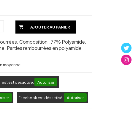
AJOUTER AU PANIER
mbourrées. Composition : 77% Polyamide,
ne. Parties rembourrées en polyamide
 en moyenne
Autoriser
erest est désactivé.
riser
Autoriser
Facebook est désactivé.