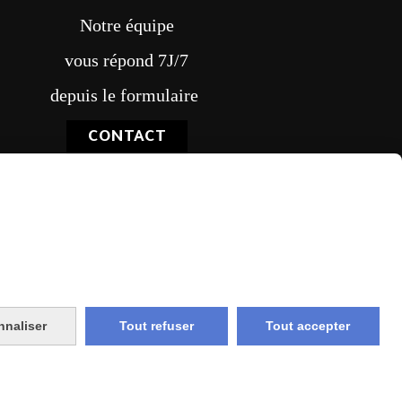
Notre équipe
vous répond 7J/7
depuis le formulaire
CONTACT
vraison rapide
nnaliser
Tout refuser
Tout accepter
e et union
livraison en point relais