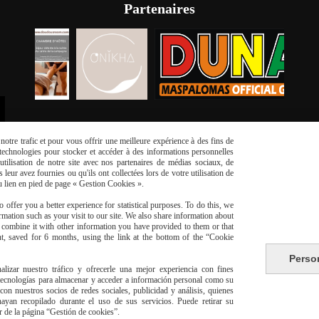
Partenaires
otre trafic et pour vous offrir une meilleure expérience à des fins de
s technologies pour stocker et accéder à des informations personnelles
tilisation de notre site avec nos partenaires de médias sociaux, de
leur avez fournies ou qu'ils ont collectées lors de votre utilisation de
du lien en pied de page « Gestion Cookies ».
 offer you a better experience for statistical purposes. To do this, we
risé
Li
mation such as your visit to our site. We also share information about
y combine it with other information you have provided to them or that
t, saved for 6 months, using the link at the bottom of the “Cookie
Perso
alizar nuestro tráfico y ofrecerle una mejor experiencia con fines
 tecnologías para almacenar y acceder a información personal como su
con nuestros socios de redes sociales, publicidad y análisis, quienes
yan recopilado durante el uso de sus servicios. Puede retirar su
livraison à domicile Franc
or de la página “Gestión de cookies”.