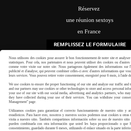
Réservez
une réunion sextoys
en France
REMPLISSEZ LE FORMULAIRE
Nous utilisons des cookies pour assurer le bon fonctionnement de notre site et analyser n
statistiques. Pour cela, nos partenaires et nous peuvent utiliser des cookies ou d'autre
comme votre visite sur notre site. Nous partageons également des informations sur l'u
publicité et d'analyse, qui peuvent combiner celles-ci avec d'autres informations que vous 
leurs services. Vous pouvez retirer votre consentement, enregistré pour 6 mois, à l'aide 
We use cookies to ensure the proper functioning of our site and analyze our traffic and to
Paiement sécu
and our partners may use cookies or other technologies to store and access personal infor
your use of our site with our social media, advertising and analytics partners, who ma
they have collected during your use of their services. You can withdraw your consen
Management” page.
Utilizamos cookies para garantizar el correcto funcionamiento de nuestro sitio y an
estadísticos. Para hacer esto, nosotros y nuestros socios podemos usar cookies u otras
visita a nuestro sitio. También compartimos información sobre su uso de nuestro sitio 
pueden combinarla con otra información que usted les haya proporcionado o que ha
consentimiento, guardado durante 6 meses, utilizando el enlace situado en la parte inferi