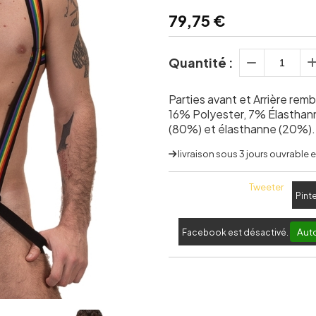
79,75
€
Quantité :
Parties avant et Arrière re
16% Polyester, 7% Élasthan
(80%) et élasthanne (20%).
livraison sous 3 jours ouvrable
Tweeter
Pint
Auto
Facebook est désactivé.