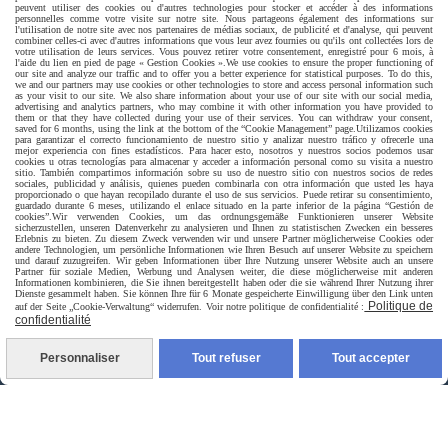
peuvent utiliser des cookies ou d'autres technologies pour stocker et accéder à des informations
personnelles comme votre visite sur notre site. Nous partageons également des informations sur
l'utilisation de notre site avec nos partenaires de médias sociaux, de publicité et d'analyse, qui peuvent
combiner celles-ci avec d'autres informations que vous leur avez fournies ou qu'ils ont collectées lors de
votre utilisation de leurs services. Vous pouvez retirer votre consentement, enregistré pour 6 mois, à
l'aide du lien en pied de page « Gestion Cookies ».
We use cookies to ensure the proper functioning of
our site and analyze our traffic and to offer you a better experience for statistical purposes. To do this,
we and our partners may use cookies or other technologies to store and access personal information such
as your visit to our site. We also share information about your use of our site with our social media,
advertising and analytics partners, who may combine it with other information you have provided to
them or that they have collected during your use of their services. You can withdraw your consent,
saved for 6 months, using the link at the bottom of the “Cookie Management” page.
Utilizamos cookies
Livraison rapide
para garantizar el correcto funcionamiento de nuestro sitio y analizar nuestro tráfico y ofrecerle una
mejor experiencia con fines estadísticos. Para hacer esto, nosotros y nuestros socios podemos usar
cookies u otras tecnologías para almacenar y acceder a información personal como su visita a nuestro
sitio. También compartimos información sobre su uso de nuestro sitio con nuestros socios de redes
sociales, publicidad y análisis, quienes pueden combinarla con otra información que usted les haya
proporcionado o que hayan recopilado durante el uso de sus servicios. Puede retirar su consentimiento,
guardado durante 6 meses, utilizando el enlace situado en la parte inferior de la página “Gestión de
cookies”.
Wir verwenden Cookies, um das ordnungsgemäße Funktionieren unserer Website
sicherzustellen, unseren Datenverkehr zu analysieren und Ihnen zu statistischen Zwecken ein besseres
Erlebnis zu bieten. Zu diesem Zweck verwenden wir und unsere Partner möglicherweise Cookies oder
andere Technologien, um persönliche Informationen wie Ihren Besuch auf unserer Website zu speichern
und darauf zuzugreifen. Wir geben Informationen über Ihre Nutzung unserer Website auch an unsere
Partner für soziale Medien, Werbung und Analysen weiter, die diese möglicherweise mit anderen
Informationen kombinieren, die Sie ihnen bereitgestellt haben oder die sie während Ihrer Nutzung ihrer
livraison à domicile France et union europeen
Dienste gesammelt haben. Sie können Ihre für 6 Monate gespeicherte Einwilligung über den Link unten
Politique de
auf der Seite „Cookie-Verwaltung“ widerrufen. Voir notre politique de confidentialité :
confidentialité
Personnaliser
Tout refuser
Tout accepter
livraison en point relais France