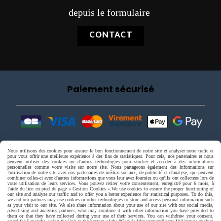
depuis le formulaire
CONTACT
Paiement sécurisé
Nous utilisons des cookies pour assurer le bon fonctionnement de notre site et analyser notre trafic et
pour vous offrir une meilleure expérience à des fins de statistiques. Pour cela, nos partenaires et nous
peuvent utiliser des cookies ou d'autres technologies pour stocker et accéder à des informations
personnelles comme votre visite sur notre site. Nous partageons également des informations sur
l'utilisation de notre site avec nos partenaires de médias sociaux, de publicité et d'analyse, qui peuvent
combiner celles-ci avec d'autres informations que vous leur avez fournies ou qu'ils ont collectées lors de
votre utilisation de leurs services. Vous pouvez retirer votre consentement, enregistré pour 6 mois, à
l'aide du lien en pied de page « Gestion Cookies ».
We use cookies to ensure the proper functioning of
our site and analyze our traffic and to offer you a better experience for statistical purposes. To do this,
we and our partners may use cookies or other technologies to store and access personal information such
as your visit to our site. We also share information about your use of our site with our social media,
advertising and analytics partners, who may combine it with other information you have provided to
them or that they have collected during your use of their services. You can withdraw your consent,