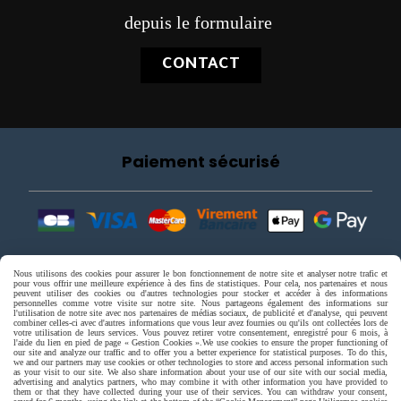
depuis le formulaire
CONTACT
Paiement sécurisé
Nous utilisons des cookies pour assurer le bon fonctionnement de notre site et analyser notre trafic et
pour vous offrir une meilleure expérience à des fins de statistiques. Pour cela, nos partenaires et nous
peuvent utiliser des cookies ou d'autres technologies pour stocker et accéder à des informations
personnelles comme votre visite sur notre site. Nous partageons également des informations sur
l'utilisation de notre site avec nos partenaires de médias sociaux, de publicité et d'analyse, qui peuvent
combiner celles-ci avec d'autres informations que vous leur avez fournies ou qu'ils ont collectées lors de
votre utilisation de leurs services. Vous pouvez retirer votre consentement, enregistré pour 6 mois, à
l'aide du lien en pied de page « Gestion Cookies ».
We use cookies to ensure the proper functioning of
our site and analyze our traffic and to offer you a better experience for statistical purposes. To do this,
we and our partners may use cookies or other technologies to store and access personal information such
as your visit to our site. We also share information about your use of our site with our social media,
advertising and analytics partners, who may combine it with other information you have provided to
them or that they have collected during your use of their services. You can withdraw your consent,