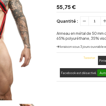
55,75
€
Quantité :
Anneau en métal de 50 mm de
65% polyuréthane, 35% vis
livraison sous 3 jours ouvrable
Tweeter
Pint
Auto
Facebook est désactivé.