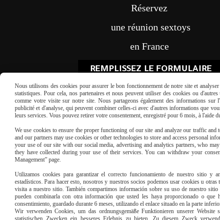
Réservez
une réunion sextoys
en France
REMPLISSEZ LE FORMULAIRE
Nous utilisons des cookies pour assurer le bon fonctionnement de notre site et analyser n
statistiques. Pour cela, nos partenaires et nous peuvent utiliser des cookies ou d'autre
comme votre visite sur notre site. Nous partageons également des informations sur l'u
publicité et d'analyse, qui peuvent combiner celles-ci avec d'autres informations que vous 
leurs services. Vous pouvez retirer votre consentement, enregistré pour 6 mois, à l'aide 
We use cookies to ensure the proper functioning of our site and analyze our traffic and to
and our partners may use cookies or other technologies to store and access personal infor
Paiement sécu
your use of our site with our social media, advertising and analytics partners, who ma
they have collected during your use of their services. You can withdraw your consen
Management” page.
Utilizamos cookies para garantizar el correcto funcionamiento de nuestro sitio y an
estadísticos. Para hacer esto, nosotros y nuestros socios podemos usar cookies u otras
visita a nuestro sitio. También compartimos información sobre su uso de nuestro sitio 
pueden combinarla con otra información que usted les haya proporcionado o que ha
consentimiento, guardado durante 6 meses, utilizando el enlace situado en la parte inferi
Wir verwenden Cookies, um das ordnungsgemäße Funktionieren unserer Website sic
statistischen Zwecken ein besseres Erlebnis zu bieten. Zu diesem Zweck verwen