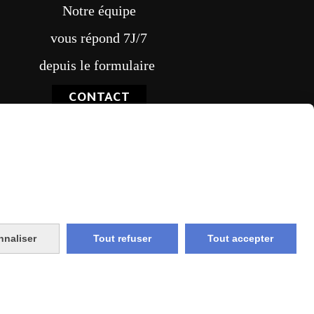
Notre équipe
vous répond 7J/7
depuis le formulaire
CONTACT
vraison rapide
nnaliser
Tout refuser
Tout accepter
e et union
livraison en point relais