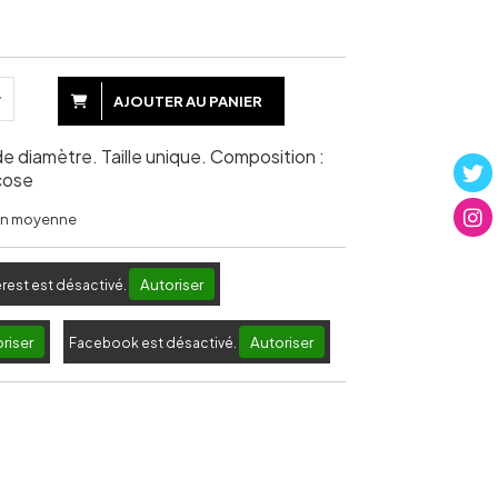
AJOUTER AU PANIER
 diamètre. Taille unique. Composition :
cose
 en moyenne
Autoriser
erest est désactivé.
riser
Autoriser
Facebook est désactivé.