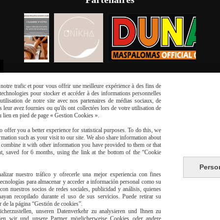
otre trafic et pour vous offrir une meilleure expérience à des fins de
s technologies pour stocker et accéder à des informations personnelles
tilisation de notre site avec nos partenaires de médias sociaux, de
leur avez fournies ou qu'ils ont collectées lors de votre utilisation de
du lien en pied de page « Gestion Cookies ».
 offer you a better experience for statistical purposes. To do this, we
mation such as your visit to our site. We also share information about
risé
Li
y combine it with other information you have provided to them or that
t, saved for 6 months, using the link at the bottom of the “Cookie
Perso
alizar nuestro tráfico y ofrecerle una mejor experiencia con fines
 tecnologías para almacenar y acceder a información personal como su
con nuestros socios de redes sociales, publicidad y análisis, quienes
yan recopilado durante el uso de sus servicios. Puede retirar su
or de la página “Gestión de cookies”.
livraison à domicile Franc
herzustellen, unseren Datenverkehr zu analysieren und Ihnen zu
den wir und unsere Partner möglicherweise Cookies oder andere